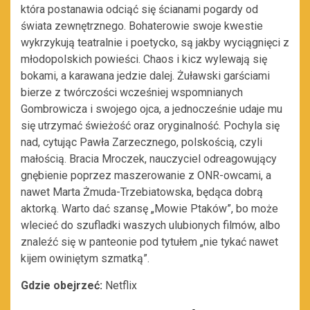
która postanawia odciąć się ścianami pogardy od
świata zewnętrznego. Bohaterowie swoje kwestie
wykrzykują teatralnie i poetycko, są jakby wyciągnięci z
młodopolskich powieści. Chaos i kicz wylewają się
bokami, a karawana jedzie dalej. Żuławski garściami
bierze z twórczości wcześniej wspomnianych
Gombrowicza i swojego ojca, a jednocześnie udaje mu
się utrzymać świeżość oraz oryginalność. Pochyla się
nad, cytując Pawła Zarzecznego, polskością, czyli
małością. Bracia Mroczek, nauczyciel odreagowujący
gnębienie poprzez maszerowanie z ONR-owcami, a
nawet Marta Żmuda-Trzebiatowska, będąca dobrą
aktorką. Warto dać szansę „Mowie Ptaków”, bo może
wlecieć do szufladki waszych ulubionych filmów, albo
znaleźć się w panteonie pod tytułem „nie tykać nawet
kijem owiniętym szmatką”.
Gdzie obejrzeć:
Netflix