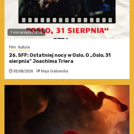
7 min przeczytania
Film
Kultura
26. SFF: Ostatniej nocy w Oslo. O „Oslo, 31
sierpnia” Joachima Triera
05/08/2026
Maja Grabowska