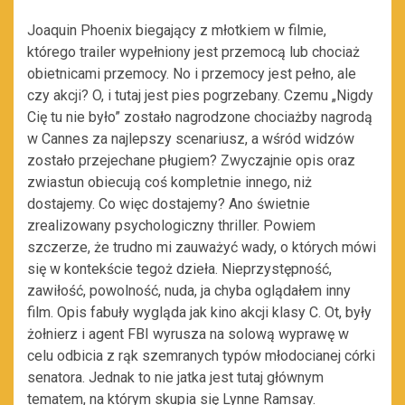
Joaquin Phoenix biegający z młotkiem w filmie,
którego trailer wypełniony jest przemocą lub chociaż
obietnicami przemocy. No i przemocy jest pełno, ale
czy akcji? O, i tutaj jest pies pogrzebany. Czemu „Nigdy
Cię tu nie było” zostało nagrodzone chociażby nagrodą
w Cannes za najlepszy scenariusz, a wśród widzów
zostało przejechane pługiem? Zwyczajnie opis oraz
zwiastun obiecują coś kompletnie innego, niż
dostajemy. Co więc dostajemy? Ano świetnie
zrealizowany psychologiczny thriller. Powiem
szczerze, że trudno mi zauważyć wady, o których mówi
się w kontekście tegoż dzieła. Nieprzystępność,
zawiłość, powolność, nuda, ja chyba oglądałem inny
film. Opis fabuły wygląda jak kino akcji klasy C. Ot, były
żołnierz i agent FBI wyrusza na solową wyprawę w
celu odbicia z rąk szemranych typów młodocianej córki
senatora. Jednak to nie jatka jest tutaj głównym
tematem, na którym skupia się Lynne Ramsay.