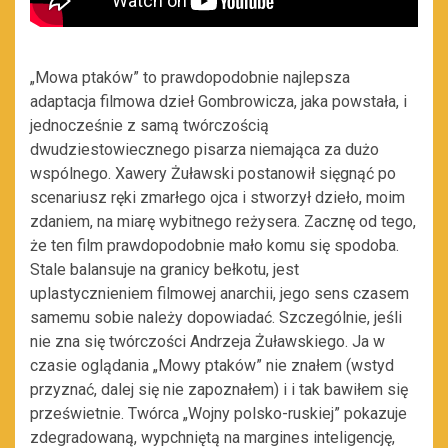
„Mowa ptaków” to prawdopodobnie najlepsza
adaptacja filmowa dzieł Gombrowicza, jaka powstała, i
jednocześnie z samą twórczością
dwudziestowiecznego pisarza niemająca za dużo
wspólnego. Xawery Żuławski postanowił sięgnąć po
scenariusz ręki zmarłego ojca i stworzył dzieło, moim
zdaniem, na miarę wybitnego reżysera. Zacznę od tego,
że ten film prawdopodobnie mało komu się spodoba.
Stale balansuje na granicy bełkotu, jest
uplastycznieniem filmowej anarchii, jego sens czasem
samemu sobie należy dopowiadać. Szczególnie, jeśli
nie zna się twórczości Andrzeja Żuławskiego. Ja w
czasie oglądania „Mowy ptaków” nie znałem (wstyd
przyznać, dalej się nie zapoznałem) i i tak bawiłem się
prześwietnie. Twórca „Wojny polsko-ruskiej” pokazuje
zdegradowaną, wypchniętą na margines inteligencję,