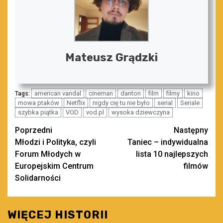
Mateusz Grądzki
american vandal
cineman
danton
film
filmy
kino
Tags:
mowa ptaków
Netflix
nigdy cię tu nie było
serial
Seriale
szybka piątka
VOD
vod.pl
wysoka dziewczyna
Zobacz
Poprzedni
Następny
Młodzi i Polityka, czyli
Taniec – indywidualna
wpisy
Forum Młodych w
lista 10 najlepszych
Europejskim Centrum
filmów
Solidarności
WIĘCEJ HISTORII