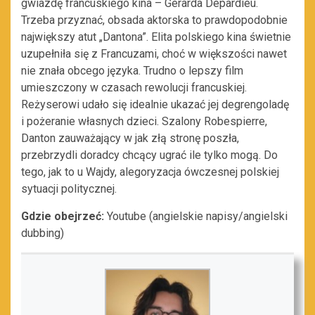
gwiazdę francuskiego kina – Gerarda Depardieu.
Trzeba przyznać, obsada aktorska to prawdopodobnie
największy atut „Dantona”. Elita polskiego kina świetnie
uzupełniła się z Francuzami, choć w większości nawet
nie znała obcego języka. Trudno o lepszy film
umieszczony w czasach rewolucji francuskiej.
Reżyserowi udało się idealnie ukazać jej degrengoladę
i pożeranie własnych dzieci. Szalony Robespierre,
Danton zauważający w jak złą stronę poszła,
przebrzydli doradcy chcący ugrać ile tylko mogą. Do
tego, jak to u Wajdy, alegoryzacja ówczesnej polskiej
sytuacji politycznej.
Gdzie
obejrzeć:
Youtube (angielskie napisy/angielski
dubbing)