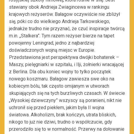
stawiany obok Andrieja Zwiagincewa w rankingu
krajowych reżyserów. Bałagow oczywiście nie zbliżył
się, póki co do wielkiego Andrieja Tarkowskiego,
jednakże trudno nie przyznać, że czuć inspiracje twórcą
m.in. „Stalkera”. Tym razem reżyser bierze na tapet
powojenny Leningrad, jedno z najbardziej
doświadczonych wojną miejsc w Europie.
Przedstawiona jest perspektywa dwójki bohaterek –
Maszy, pielęgniarki w szpitalu, i Ilji, żołnierki wracającej
z Berlina. Dla obu koniec wojny to tylko początek
nowego koszmaru. Bałagow zawiesza swe oko na
kobiecym bólu, tak często omijanym w utworach
skupiających się na tych burzliwych czasach. W świecie
„Wysokiej dziewczyny” wszyscy są poranieni, nikt nie
uchronił się przed piekłem, jakim była II wojna
światowa. Alkoholizm, brak kończyn, utrata bliskich,
nikogo to już nie dziwi, trudno o współczucie, gdy
przerodziło się to w normalność. Przerwy na dołowanie