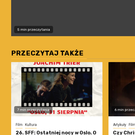
5 min przeczytania
PRZECZYTAJ TAKŻE
7 min przeczytania
6 min przec
Film
Kultura
Artykuły
Fil
26. SFF: Ostatniej nocy w Oslo. O
Czy Chri