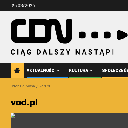
Przejdź
09/08/2026
do
treści
AKTUALNOŚCI
KULTURA
SPOŁECZEŃ
Strona główna
vod.pl
vod.pl