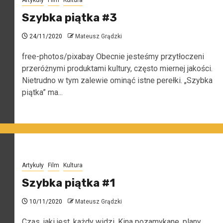
Artykuły
Film
Kultura
Szybka piątka #3
24/11/2020
Mateusz Grądzki
free-photos/pixabay Obecnie jesteśmy przytłoczeni
przeróżnymi produktami kultury, często miernej jakości.
Nietrudno w tym zalewie ominąć istne perełki. „Szybka
piątka” ma...
Artykuły
Film
Kultura
Szybka piątka #1
10/11/2020
Mateusz Grądzki
Czas, jaki jest, każdy widzi. Kina pozamykane, plany