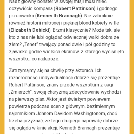
Nasz główny bohater w swojej misji musi mieć
oczywiście kompana (
Robert Pattinson
) i godnego
przeciwnika (
Kennerth Brannagh
). Nie zabraknie
również historii miłosnej i pięknej blond kobiety w tle
(
Elizabeth Debicki
). Brzmi klasycznie? Może tak, ale
kto z nas nie lubi oglądać odwiecznej walki dobra ze
złem? „Tenet” trwający ponad dwie i pół godziny to
zjawisko godne wielkich ekranów, z którego wyciśnięto
wszystko, co najlepsze.
Zatrzymajmy się na chwilę przy aktorach. Ich
różnorodność i indywidualność dobrze się prezentuje.
Robert Pattinson, znany przede wszystkim z sagi
„Zmierzch”, swoją charyzmą zdecydowanie wychodzi
na pierwszy plan. Aktor jest świeżym powiewem
powietrza podczas scen z głównym, bezimiennym
najemnikiem Johnem Davidem Washingtonem, choć
trzeba przyznać, że tego drugiego naprawdę dobrze
się ogląda w kinie akcji. Kenneth Brannagh prezentuje