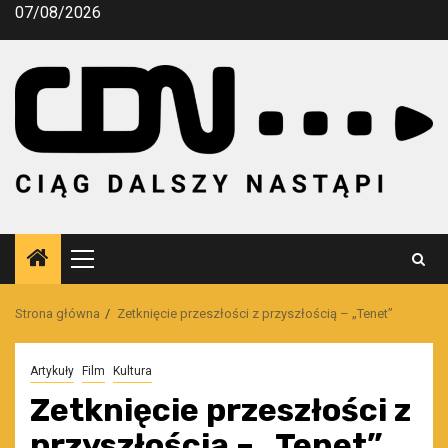
Przejdź
07/08/2026
do
treści
Menu
główne
Strona główna
Zetknięcie przeszłości z przyszłością – „Tenet”
Artykuły
Film
Kultura
Zetknięcie przeszłości z
przyszłością – „Tenet”