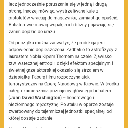
lecz jednocześnie poruszanie się w jedną i drugą
stronę. Inaczej mówiąc, wystrzeliwane kule z
pistoletów wracają do magazynku, zamiast go opuścić.
Bohaterowie mówią wspak, a ich blizny pojawiają się,
zanim dojdzie do urazu.
Od początku można zauważyć, że produkcja jest
odpowiednio dopieszczona. Zadbali o to astrofizycy z
laureatem Nobla Kipem Thornem na czele. Zjawisko
tzw. wstecznej entropii dzięki efektom specjalnym i
świetnej grze aktorskiej okazało się strzałem w
dziesiątkę. Fabułę filmu rozpoczyna atak
terrorystyczny na Operę Narodową w Kijowie. W środku
całego zamieszania poznajemy głównego bohatera
(
John David Washington
) – honorowego i
niezłomnego mężczyznę. Po ataku w operze zostaje
zwerbowany do tajemniczej jednostki specjalnej, od
której dostaje zadanie.