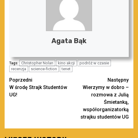
Agata Bąk
Christopher Nolan
kino akcji
podróż w czasie
Tags:
recenzja
science-fiction
tenet
Zobacz
Poprzedni
Następny
W środę Strajk Studentów
Wierzymy w dobro –
wpisy
UG!
rozmowa z Julią
Śmietanką,
współorganizatorką
strajku studentów UG