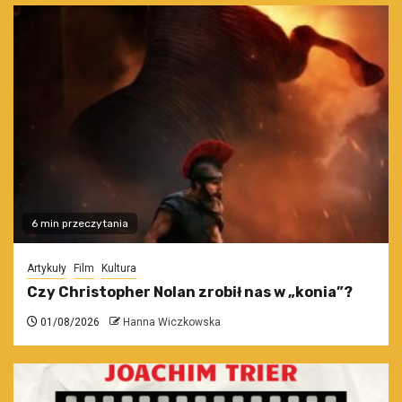
6 min przeczytania
Artykuły
Film
Kultura
Czy Christopher Nolan zrobił nas w „konia”?
01/08/2026
Hanna Wiczkowska