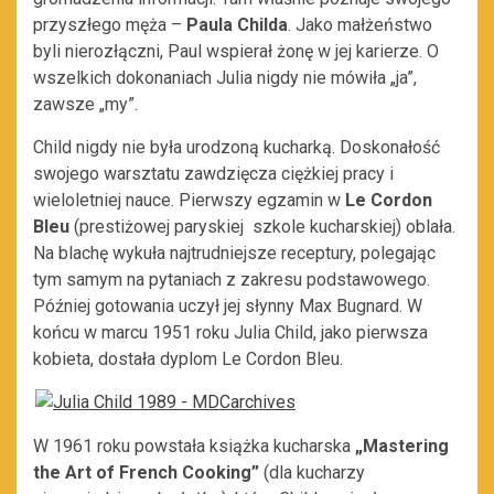
przyszłego męża –
Paula Childa
. Jako małżeństwo
byli nierozłączni, Paul wspierał żonę w jej karierze. O
wszelkich dokonaniach Julia nigdy nie mówiła „ja”,
zawsze „my”.
Child nigdy nie była urodzoną kucharką. Doskonałość
swojego warsztatu zawdzięcza ciężkiej pracy i
wieloletniej nauce. Pierwszy egzamin w
Le Cordon
Bleu
(prestiżowej paryskiej szkole kucharskiej) oblała.
Na blachę wykuła najtrudniejsze receptury, polegając
tym samym na pytaniach z zakresu podstawowego.
Później gotowania uczył jej słynny Max Bugnard. W
końcu w marcu 1951 roku Julia Child, jako pierwsza
kobieta, dostała dyplom Le Cordon Bleu.
W 1961 roku powstała książka kucharska
„Mastering
the Art of French Cooking”
(dla kucharzy