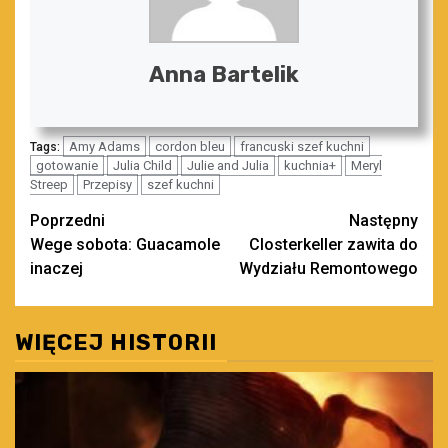
Anna Bartelik
Amy Adams
cordon bleu
francuski szef kuchni
Tags:
gotowanie
Julia Child
Julie and Julia
kuchnia+
Meryl
Streep
Przepisy
szef kuchni
Zobacz
Poprzedni
Następny
Wege sobota: Guacamole
Closterkeller zawita do
wpisy
inaczej
Wydziału Remontowego
WIĘCEJ HISTORII