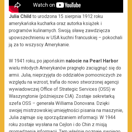
Julia Child
to urodzona 15 sierpnia 1912 roku
amerykańska kucharka oraz autorka książek i
programów kulinarnych. Swoją sławę zawdzięcza
upowszechnieniu w USA kuchni francuskiej – pokochali
ją za to wszyscy Amerykanie.
W 1941 roku, po japońskim
nalocie na Pearl Harbor
wielu młodych Amerykanów pragnęło zaciągnąć się do
armii. Julia, nieprzyjęta do oddziałów pomocniczych ze
względu na wzrost, trafia do nowo stworzonej agencji
wywiadowczej Office of Strategic Services (OSS) w
Waszyngtonie (późniejsze CIA). Zostaje sekretarką
szefa OSS –
generała Williama Donovana. Dzięki
swojej mistrzowskiej umiejętności pisania na maszynie,
Julia zajmuje się sporządzaniem informacji. W 1944
roku zostaje wysłana na Cejlon i do Chin z misją
gromadzenia informacji. Tam właśnie poznaje swojego