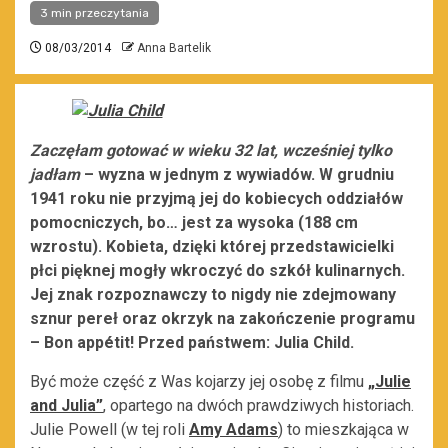
3 min przeczytania
08/03/2014
Anna Bartelik
Zaczęłam gotować w wieku 32 lat, wcześniej tylko
jadłam
– wyzna w jednym z wywiadów. W grudniu
1941 roku nie przyjmą jej do kobiecych oddziałów
pomocniczych, bo… jest za wysoka (188 cm
wzrostu). Kobieta, dzięki której przedstawicielki
płci pięknej mogły wkroczyć do szkół kulinarnych.
Jej znak rozpoznawczy to nigdy nie zdejmowany
sznur pereł oraz okrzyk na zakończenie programu
– Bon appétit! Przed państwem: Julia Child.
Być może część z Was kojarzy jej osobę z filmu
„Julie
and Julia”
, opartego na dwóch prawdziwych historiach.
Julie Powell (w tej roli
Amy Adams
) to mieszkająca w