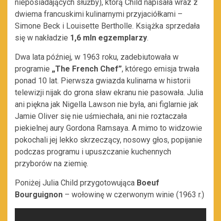
nieposiadających służby), którą Child napisała wraz z
dwiema francuskimi kulinarnymi przyjaciółkami –
Simone Beck i Louisette Bertholle. Książka sprzedała
się w nakładzie
1,6 mln egzemplarzy
.
Dwa lata później, w 1963 roku, zadebiutowała w
programie
„The French Chef”
, którego emisja trwała
ponad 10 lat. Pierwsza gwiazda kulinarna w historii
telewizji nijak do grona sław ekranu nie pasowała. Julia
ani piękna jak Nigella Lawson nie była, ani figlarnie jak
Jamie Oliver się nie uśmiechała, ani nie roztaczała
piekielnej aury Gordona Ramsaya. A mimo to widzowie
pokochali jej lekko skrzeczący, nosowy głos, popijanie
podczas programu i upuszczanie kuchennych
przyborów na ziemię.
Poniżej Julia Child przygotowująca
Boeuf
Bourguignon
– wołowinę w czerwonym winie (1963 r.)