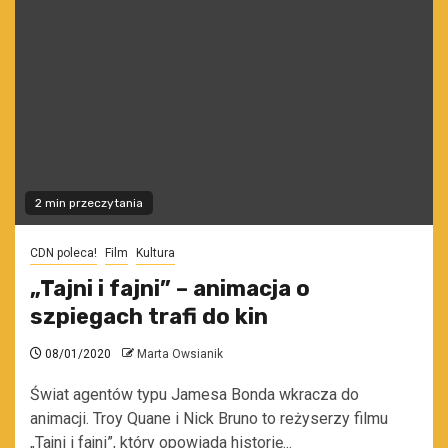
2 min przeczytania
CDN poleca!
Film
Kultura
„Tajni i fajni” – animacja o
szpiegach trafi do kin
08/01/2020
Marta Owsianik
Świat agentów typu Jamesa Bonda wkracza do
animacji. Troy Quane i Nick Bruno to reżyserzy filmu
„Tajni i fajni”, który opowiada historię...