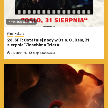
7 min przeczytania
Film
Kultura
26. SFF: Ostatniej nocy w Oslo. O „Oslo, 31
sierpnia” Joachima Triera
05/08/2026
Maja Grabowska