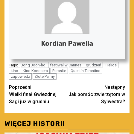
Kordian Pawella
Bong Joon-ho
festiwal w Cannes
grudzień
Helios
Tags:
kino
Kino Konesera
Parasite
Quentin Tarantino
zapowiedź
Złote Palmy
Zobacz
Poprzedni
Następny
Wielki finał Gwiezdnej
Jak pomóc zwierzętom w
wpisy
Sagi już w grudniu
Sylwestra?
WIĘCEJ HISTORII