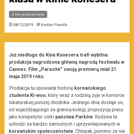
2 min przeczytania
08/12/2019
Kordian Pawella
Już niedługo do Kina Konesera trafi wybitna
produkcja nagrodzona główną nagrodą festiwalu w
Cannes. Film „
Parasite
” swoją premierą miał 21
maja 2019 roku.
Produkcja ta opowiada historię
koreańskiego
studenta
Ki-
woo
, który wraz z rodziną żyje w komórce
lokatorskiej poniżej chodnika. Jednego dnia dostaje on,
od wyjeżdżającego za granicę kolegi, propozycję pracy
jako korepetytor córki
państwa Parków
. Rodzina ta
uchodzi za bardzo zamożnych i uprzywilejowanych w
koreańskim społeczeństwie
. Chłopak, pomimo że nie