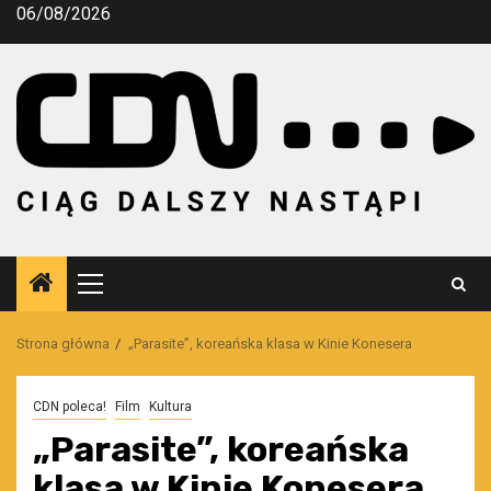
Przejdź
06/08/2026
do
treści
Menu
główne
Strona główna
„Parasite”, koreańska klasa w Kinie Konesera
CDN poleca!
Film
Kultura
„Parasite”, koreańska
klasa w Kinie Konesera