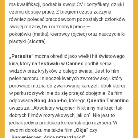
ma kwalifikacji, podrabia swoje CV i certyfikaty, dzięki
czemu dostaje pracę. Z biegiem czasu zaczyna
również polecać pracodawcom pozostałych członków
swojej rodziny, by i ci zdobyli pracę —
pokojówki (matka), kierowcy (ojciec) oraz nauczycielki
plastyki (siostra).
„Parasite
”
można określić jako wielki hit światowego
kina, który na
festiwalu w Cannes
podbił serca
widzów oraz krytyków z całego świata. Jest to film
pełen humoru i nieoczekiwanych zwrotów akcji, który
porównać można do zwariowanej karuzeli, obok której
w parku rozrywki nie da się przejść obojętnie.
Za film
odpowiada
Bong
Joon
-ho
, którego
Quentin Tarantino
uważa za
: ,,Absolutny
wizjoner! Nikt inny nie kręci tak
dobrych filmów rozrywkowych, jak on”. Nie jest to
jednak jedyna produkcja koreańskiego reżysera. W
swoim dorobku ma także film
„
Okja
”
czy
„
Snowpiercer
: Arka przyszłości”.