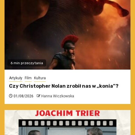
6 min przeczytania
Artykuły
Film
Kultura
Czy Christopher Nolan zrobił nas w „konia”?
01/08/2026
Hanna Wiczkowska