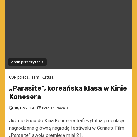
2 min przeczytania
CDN poleca!
Film
Kultura
„Parasite”, koreańska klasa w Kinie
Konesera
08/12/2019
Kordian Pawella
Już niedługo do Kina Konesera trafi wybitna produkcja
nagrodzona główną nagrodą festiwalu w Cannes. Film
„Parasite” swoją premierą miał 21...