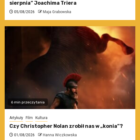
sierpnia” Joachima Triera
05/08/2026
Maja Grabowska
6 min przeczytania
Artykuły
Film
Kultura
Czy Christopher Nolan zrobił nas w „konia”?
01/08/2026
Hanna Wiczkowska