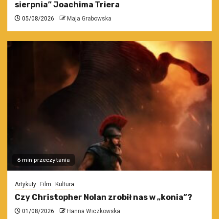
sierpnia” Joachima Triera
05/08/2026
Maja Grabowska
6 min przeczytania
Artykuły
Film
Kultura
Czy Christopher Nolan zrobił nas w „konia”?
01/08/2026
Hanna Wiczkowska