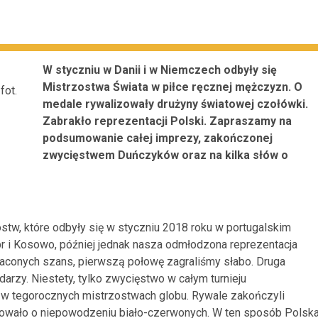
W styczniu w Danii i w Niemczech odbyły się
Mistrzostwa Świata w piłce ręcznej mężczyzn. O
fot.
m
edale rywalizowały drużyny światowej czołówki.
Zabrakło reprezentacji Polski. Zapraszamy na
podsumowanie całej imprezy, zakończonej
zwycięstwem Duńczyków oraz na kilka słów o
ostw, które odbyły się w styczniu 2018 roku w portugalskim
 i Kosowo, później jednak nasza odmłodzona reprezentacja
raconych szans, pierwszą połowę zagraliśmy słabo. Druga
darzy. Niestety, tylko zwycięstwo w całym turnieju
ł w tegorocznych mistrzostwach globu. Rywale zakończyli
owało o niepowodzeniu biało-czerwonych. W ten sposób Polsk