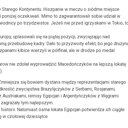
 Starego Kontynentu. Hiszpanie w meczu o siódme miejsce
li poniżej oczekiwań. Mimo to zagwarantowali sobie udział w
awodnicy po trzydziestce. Jeżeli nie przed igrzyskami w Tokio, t
opy, uplasowali się na piątej pozycji, zwyciężając nad
wną przebudowę kadry. Dało to przyzwoity efekt, bo jego drużyn
zpanami kibice wierzyli w półfinał, ale w drodze po medal
azarow nie zdołał wyprowadzić Macedończyków na lepszą lokatę
).
Zmniejsza się bowiem dystans między reprezentacjami starego
dkreślić zwycięstwa Brazylijczyków z Serbami, Rosjanami,
 Austriakami, remisy Egipcjan i Argentyńczyków z Węgrami.
, zagrażały tym najlepszym.
historii. Natomiast ósma lokata Egipcjan potwierdza ich ciągłe
ę w czołowej dziesiątce.