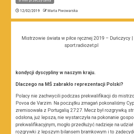
5 min przeczytania
12/02/2019
Marta Piwowarska
Mistrzowie świata w piłce ręcznej 2019 – Duńczycy | 
sport.radiozet.pl
kondycji dyscypliny w naszym kraju.
Dlaczego na MŚ zabrakło reprezentacji Polski?
Polacy nie zachwycili podczas prekwalifikacji do mistrz
Povoa de Varzim. Na początku zmagań pokonaliśmy Cypr
zremisowała z Portugalią 27:27. Mecz był rozgrywką st
odsłona, już lepsza, nie wystarczyła na pokonanie gospo
prekwalifikacyjnym, mogło przedłużyć nadzieje na udzia
rozgrywki z lepszym bilansem bramkowym i to zadecyd