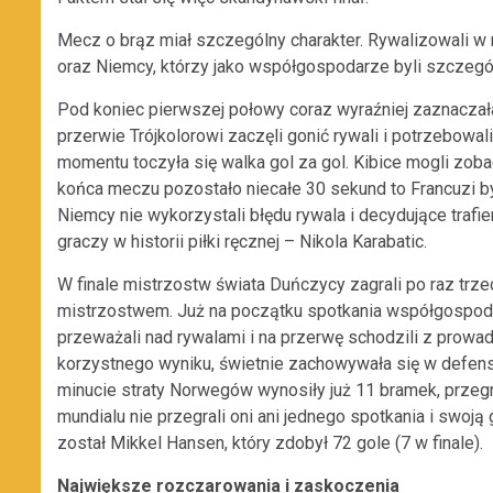
Mecz o brąz miał szczególny charakter. Rywalizowali w nim
oraz Niemcy, którzy jako współgospodarze byli szczegó
Pod koniec pierwszej połowy coraz wyraźniej zaznaczała
przerwie Trójkolorowi zaczęli gonić rywali i potrzebowal
momentu toczyła się walka gol za gol. Kibice mogli zob
końca meczu pozostało niecałe 30 sekund to Francuzi byli
Niemcy nie wykorzystali błędu rywala i decydujące trafi
graczy w historii piłki ręcznej – Nikola Karabatic.
W finale mistrzostw świata Duńczycy zagrali po raz trze
mistrzostwem. Już na początku spotkania współgospoda
przeważali nad rywalami i na przerwę schodzili z prowad
korzystnego wyniku, świetnie zachowywała się w defens
minucie straty Norwegów wynosiły już 11 bramek, przeg
mundialu nie przegrali oni ani jednego spotkania i swoją 
został Mikkel Hansen, który zdobył 72 gole (7 w finale).
Największe rozczarowania i zaskoczenia