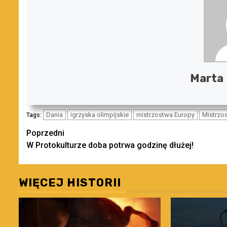
Marta
Dania
igrzyska olimpijskie
mistrzostwa Europy
Mistrzo
Tags:
Zobacz
Poprzedni
W Protokulturze doba potrwa godzinę dłużej!
wpisy
WIĘCEJ HISTORII