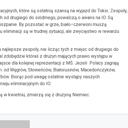
cyjnych, które są ostatnią szansą na wyjazd do Tokio. Zespoły,
ch od drugiego do siódmego, powalczą o awans na IO. Są
Hiszpanie. By pozostać w grze, biało–czerwoni muszą
liminacji są w trudnej sytuacji, ale zwycięstwo w rewanżu
najlepsze zespoły, nie licząc tych z miejsc od drugiego do
dal zdobędzie któraś z drużyn mających prawo występu w
ejsce dla kolejnej reprezentacji z MŚ. Jeżeli Polacy zagrają
.in. od Węgrów, Słoweńców, Białorusinów, Macedończyków,
rbów. Biorąc pod uwagę ostatnie występy naszych
ieju eliminacyjnym do IO.
ą w kwietniu, zmierzą się z drużyną Niemiec.