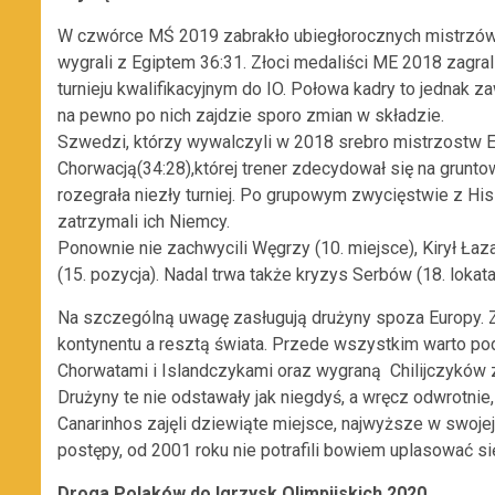
W czwórce MŚ 2019 zabrakło ubiegłorocznych mistrzów
wygrali z Egiptem 36:31. Złoci medaliści ME 2018 zagra
turnieju kwalifikacyjnym do IO. Połowa kadry to jednak z
na pewno po nich zajdzie sporo zmian w składzie.
Szwedzi, którzy wywalczyli w 2018 srebro mistrzostw Eur
Chorwacją(34:28),której trener zdecydował się na grunto
rozegrała niezły turniej. Po grupowym zwycięstwie z His
zatrzymali ich Niemcy.
Ponownie nie zachwycili Węgrzy (10. miejsce), Kirył Ł
(15. pozycja). Nadal trwa także kryzys Serbów (18. lokata
Na szczególną uwagę zasługują drużyny spoza Europy. 
kontynentu a resztą świata. Przede wszystkim warto po
Chorwatami i Islandczykami oraz wygraną Chilijczyków z
Drużyny te nie odstawały jak niegdyś, a wręcz odwrotnie
Canarinhos zajęli dziewiąte miejsce, najwyższe w swojej 
postępy, od 2001 roku nie potrafili bowiem uplasować si
Droga Polaków do Igrzysk Olimpijskich 2020