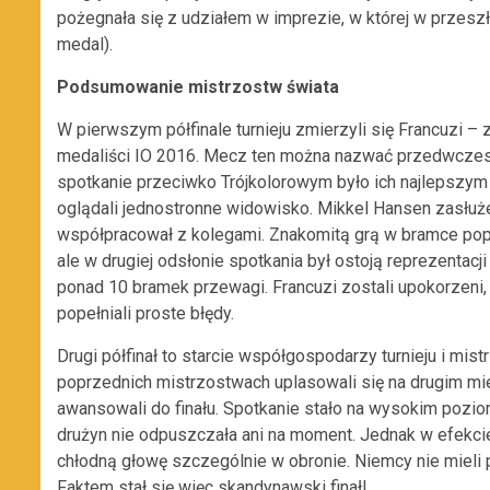
pożegnała się z udziałem w imprezie, w której w przes
medal).
Podsumowanie mistrzostw świata
W pierwszym półfinale turnieju zmierzyli się Francuzi 
medaliści IO 2016. Mecz ten można nazwać przedwczes
spotkanie przeciwko Trójkolorowym było ich najlepszym w
oglądali jednostronne widowisko. Mikkel Hansen zasłuże
współpracował z kolegami. Znakomitą grą w bramce popis
ale w drugiej odsłonie spotkania był ostoją reprezenta
ponad 10 bramek przewagi. Francuzi zostali upokorzeni, 
popełniali proste błędy.
Drugi półfinał to starcie współgospodarzy turnieju i m
poprzednich mistrzostwach uplasowali się na drugim mi
awansowali do finału. Spotkanie stało na wysokim pozio
drużyn nie odpuszczała ani na moment. Jednak w efekci
chłodną głowę szczególnie w obronie. Niemcy nie mieli
Faktem stał się więc skandynawski finał!