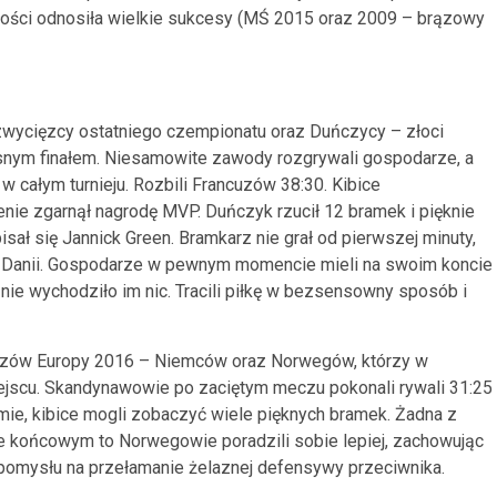
złości odnosiła wielkie sukcesy (MŚ 2015 oraz 2009 – brązowy
– zwycięzcy ostatniego czempionatu oraz Duńczycy – złoci
nym finałem. Niesamowite zawody rozgrywali gospodarze, a
 całym turnieju. Rozbili Francuzów 38:30. Kibice
nie zgarnął nagrodę MVP. Duńczyk rzucił 12 bramek i pięknie
ał się Jannick Green. Bramkarz nie grał od pierwszej minuty,
cji Danii. Gospodarze w pewnym momencie mieli na swoim koncie
nie wychodziło im nic. Tracili piłkę w bezsensowny sposób i
istrzów Europy 2016 – Niemców oraz Norwegów, którzy w
ejscu. Skandynawowie po zaciętym meczu pokonali rywali 31:25 
mie, kibice mogli zobaczyć wiele pięknych bramek. Żadna z
e końcowym to Norwegowie poradzili sobie lepiej, zachowując
 pomysłu na przełamanie żelaznej defensywy przeciwnika.