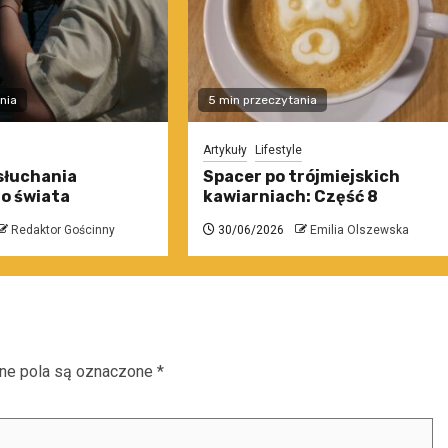
nia
5 min przeczytania
Artykuły
Lifestyle
słuchania
Spacer po trójmiejskich
o świata
kawiarniach: Część 8
Redaktor Gościnny
30/06/2026
Emilia Olszewska
e pola są oznaczone
*