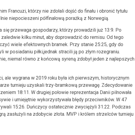
 Francuzi, którzy nie zdołali dojść do finału i obronić tytułu
lnie niepocieszeni półfinałową porażką z Norwegią.
 się przewaga gospodarzy, którzy prowadzili już 13:9. Po
i zaledwie kilku minut, aby doprowadzić do remisu. Od tego
aczyć wiele efektownych bramek. Przy stanie 25:25, gdy do
 w posiadaniu piłki,jednak stracili ją po złym rozegraniu.
enie, niemal równo z końcową syreną zdobył jeden z najlepszych
ci, ale wygrana w 2019 roku była ich pierwszym, historycznym
rze turnieju uzyskali trzy-bramkową przewagę. Zdecydowanie
zeniem 18:11. W drugiej połowie reprezentacja Danii pilnowała
ywie i umiejętnie wykorzystywała błędy przeciwników. W 47
rywali 15:26. Duńczycy ostatecznie zwyciężyli 31:22. Podczas
grą zasłużyli na zdobycie złota. MVP i królem strzelców turnieju