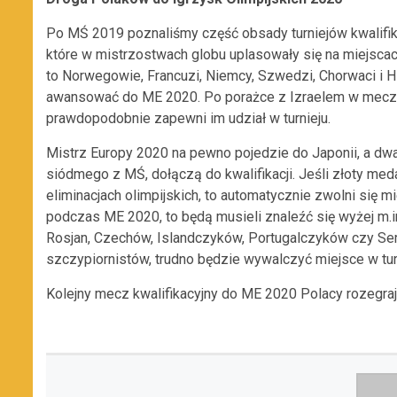
Po MŚ 2019 poznaliśmy część obsady turniejów kwalifika
które w mistrzostwach globu uplasowały się na miejsca
to Norwegowie, Francuzi, Niemcy, Szwedzi, Chorwaci i 
awansować do ME 2020. Po porażce z Izraelem w meczu e
prawdopodobnie zapewni im udział w turnieju.
Mistrz Europy 2020 na pewno pojedzie do Japonii, a dwa 
siódmego z MŚ, dołączą do kwalifikacji. Jeśli złoty me
eliminacjach olimpijskich, to automatycznie zwolni się mi
podczas ME 2020, to będą musieli znaleźć się wyżej m
Rosjan, Czechów, Islandczyków, Portugalczyków czy Se
szczypiornistów, trudno będzie wywalczyć miejsce w turn
Kolejny mecz kwalifikacyjny do ME 2020 Polacy rozegraj