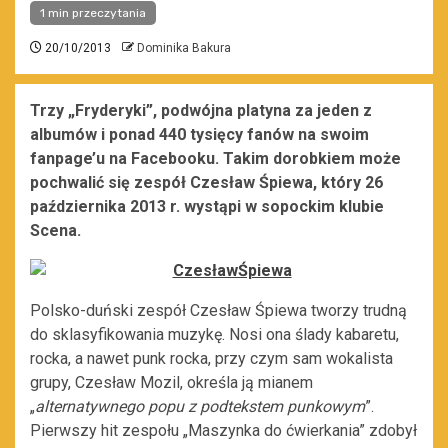
1 min przeczytania
20/10/2013
Dominika Bakura
Trzy „Fryderyki”, podwójna platyna za jeden z
albumów i ponad 440 tysięcy fanów na swoim
fanpage’u na Facebooku. Takim dorobkiem może
pochwalić się zespół Czesław Śpiewa, który 26
października 2013 r. wystąpi w sopockim klubie
Scena.
Polsko-duński zespół Czesław Śpiewa tworzy trudną
do sklasyfikowania muzykę. Nosi ona ślady kabaretu,
rocka, a nawet punk rocka, przy czym sam wokalista
grupy, Czesław Mozil, określa ją mianem
„
alternatywnego popu z podtekstem punkowym
”.
Pierwszy hit zespołu „Maszynka do ćwierkania” zdobył