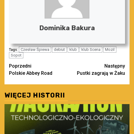
Dominika Bakura
Czesław Śpiewa
debiut
klub
klub Scena
Mozil
Tags:
Sopot
Zobacz
Poprzedni
Następny
Polskie Abbey Road
Pustki zagrają w Żaku
wpisy
WIĘCEJ HISTORII