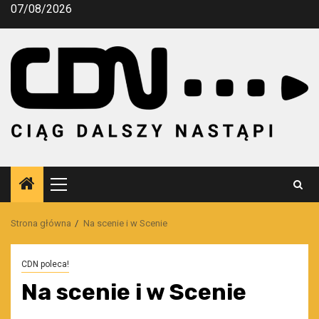
Przejdź
07/08/2026
do
treści
Menu
główne
Strona główna
Na scenie i w Scenie
CDN poleca!
Na scenie i w Scenie