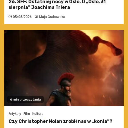
26. SFF: Ostatniej nocy w Oslo. O „Oslo, 31
sierpnia” Joachima Triera
05/08/2026
Maja Grabowska
6 min przeczytania
Artykuły
Film
Kultura
Czy Christopher Nolan zrobił nas w „konia”?