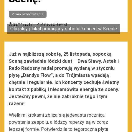
2 min przeczytania
23/11/2017
Mateusz Hawrot
Oficjalny plakat promujący sobotni koncert w Scenie
Już w najbliższą sobotę, 25 listopada, sopocką
Sceną zawładnie łódzki duet – Dwa Sławy. Astek i
Rado Radosny nadal promują wydaną w styczniu
płytę „Dandys Flow”, a do Trójmiasta wpadają
chętnie i regularnie. Ich koncerty cechuje świetny
kontakt z publiką i niesamowita energia ze sceny.
Jesteśmy pewni, że nie zabraknie tego i tym
razem
!
Wielkimi krokami zbliża się jedenasta rocznica
powstania zespołu, a łódzcy raperzy są w coraz
lepszej formie. Potwierdziła to tegoroczna
płyta