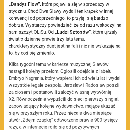
„Dandys Flow”
, która pojawiła się w sprzedaży w
styczniu. Choć Dwa Sławy wydali ten krążek w innej
konwencji od poprzedniego, to przyjął się bardzo
dobrze. Wystarczy powiedzieć, że od razu wskoczył na
sam szczyt OLiSu. Od
„Ludzi Sztosów”
, które ujrzały
światło dzienne prawie trzy lata temu,
charakterystyczny duet jest na fali i nic nie wskazuje na
to, by coś się zmieniło.
Kilka tygodni temu w karierze muzycznej Sławów
nastąpił kolejny przełom. Ogłosili odejście z labelu
Embryo Nagrania, który wspierał ich od wielu lat i wydał
wszystkie legale zespołu. Jarosław i Radosław poszli
za ciosem i postanowili założyć własną wytwórnię –
X2. Równocześnie wypuścili do sieci pierwszy singiel,
zapowiadający kolejne wydawnictwo, mające ukazać
się w przyszłym roku. Przez niecałe dwa miesiące
utwór „Zdejm czapkę” odtworzono prawie 900 tysięcy
razy, a w internecie roiło się od pozytywnych