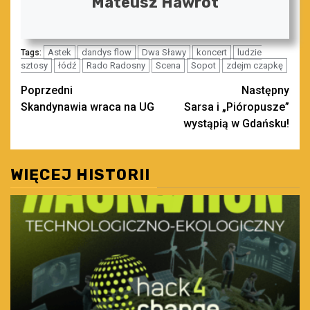
Mateusz Hawrot
Astek
dandys flow
Dwa Sławy
koncert
ludzie
Tags:
sztosy
łódź
Rado Radosny
Scena
Sopot
zdejm czapkę
Zobacz
Poprzedni
Następny
Skandynawia wraca na UG
Sarsa i „Pióropusze”
wpisy
wystąpią w Gdańsku!
WIĘCEJ HISTORII