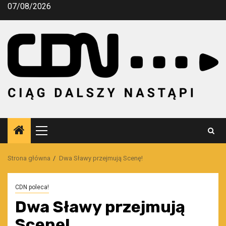
Przejdź
07/08/2026
do
treści
Menu
główne
Strona główna
Dwa Sławy przejmują Scenę!
CDN poleca!
Dwa Sławy przejmują
Scenę!