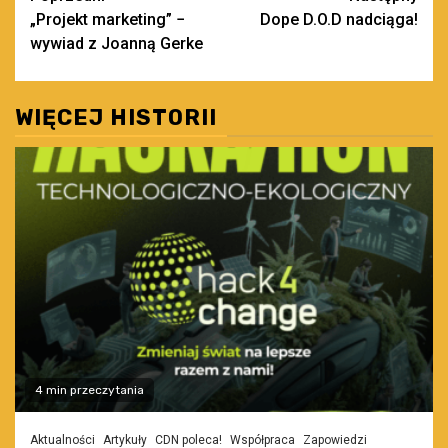
„Projekt marketing” −
Dope D.O.D nadciąga!
wpisy
wywiad z Joanną Gerke
WIĘCEJ HISTORII
4 min przeczytania
Aktualności
Artykuły
CDN poleca!
Współpraca
Zapowiedzi