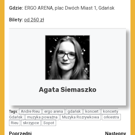
Gdzie:
ERGO ARENA, plac Dwóch Miast 1, Gdańsk
Bilety:
od 260 zł
Agata Siemaszko
Andre Rieu
ergo arena
gdańsk
koncert
koncerty
Tags:
Gdańsk
muzyka poważna
Muzyka Rozrywkowa
orkiestra
Rieu
skrzypce
Sopot
Zobacz
Poprzedni
Następny