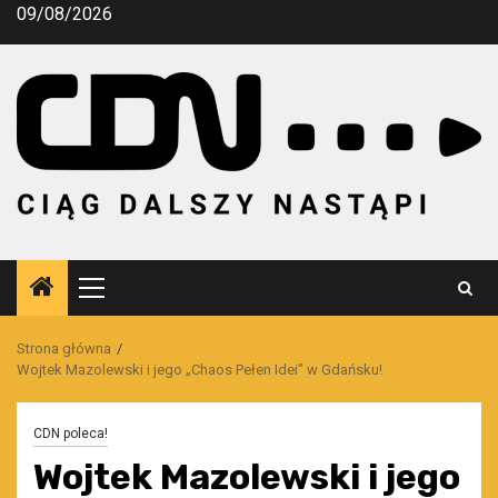
Przejdź
09/08/2026
do
treści
Menu
główne
Strona główna
Wojtek Mazolewski i jego „Chaos Pełen Idei” w Gdańsku!
CDN poleca!
Wojtek Mazolewski i jego