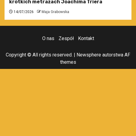
krótkich metrażach Joachima Triera
14/07/2026
Maja Grabowska
O nas
Zespół
Kontakt
Copyright © All rights reserved.
|
Newsphere
autorstwa AF
themes