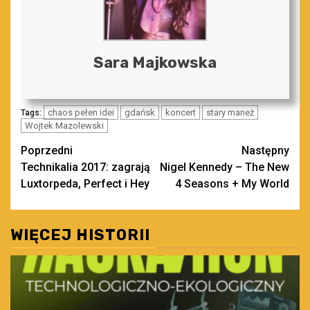
Sara Majkowska
chaos pełen idei
gdańsk
koncert
stary maneż
Tags:
Wojtek Mazolewski
Zobacz
Poprzedni
Następny
Technikalia 2017: zagrają
Nigel Kennedy – The New
wpisy
Luxtorpeda, Perfect i Hey
4 Seasons + My World
WIĘCEJ HISTORII