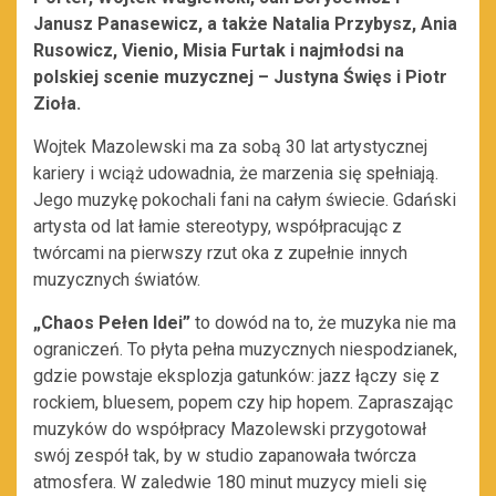
Janusz Panasewicz, a także Natalia Przybysz, Ania
Rusowicz, Vienio, Misia Furtak i najmłodsi na
polskiej scenie muzycznej – Justyna Święs i Piotr
Zioła.
Wojtek Mazolewski ma za sobą 30 lat artystycznej
kariery i wciąż udowadnia, że marzenia się spełniają.
Jego muzykę pokochali fani na całym świecie. Gdański
artysta od lat łamie stereotypy, współpracując z
twórcami na pierwszy rzut oka z zupełnie innych
muzycznych światów.
„Chaos Pełen Idei”
to dowód na to, że muzyka nie ma
ograniczeń. To płyta pełna muzycznych niespodzianek,
gdzie powstaje eksplozja gatunków: jazz łączy się z
rockiem, bluesem, popem czy hip hopem. Zapraszając
muzyków do współpracy Mazolewski przygotował
swój zespół tak, by w studio zapanowała twórcza
atmosfera. W zaledwie 180 minut muzycy mieli się