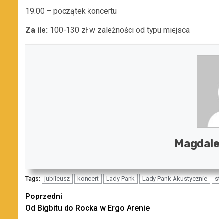
19.00 – początek koncertu
Za ile:
100-130 zł w zależności od typu miejsca
Magdale
jubileusz
koncert
Lady Pank
Lady Pank Akustycznie
s
Tags:
Zobacz
Poprzedni
Od Bigbitu do Rocka w Ergo Arenie
wpisy