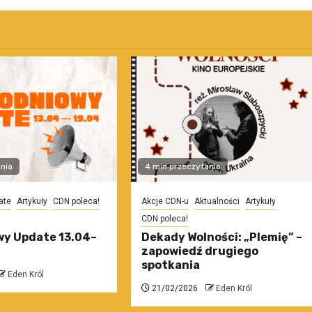
nia
4 min przeczytania
ate
Artykuły
CDN poleca!
Akcje CDN-u
Aktualności
Artykuły
CDN poleca!
y Update 13.04–
Dekady Wolności: „Plemię” –
zapowiedź drugiego
spotkania
Eden Król
21/02/2026
Eden Król