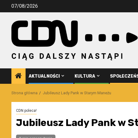
Przejdź
07/08/2026
do
treści
AKTUALNOŚCI
KULTURA
SPOŁECZEŃ
Strona główna
Jubileusz Lady Pank w Starym Maneżu
CDN poleca!
Jubileusz Lady Pank w 