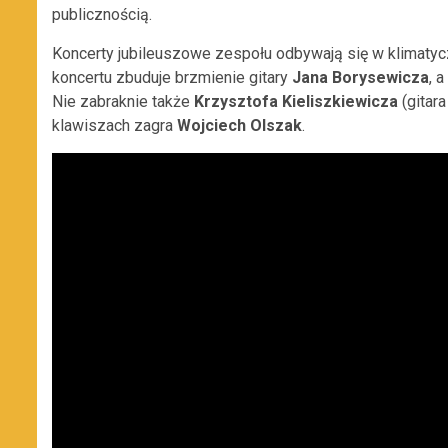
publicznością.
Koncerty jubileuszowe zespołu odbywają się w klimatycz
koncertu zbuduje brzmienie gitary
Jana Borysewicza
, 
Nie zabraknie także
Krzysztofa Kieliszkiewicza
(gitar
klawiszach zagra
Wojciech Olszak
.