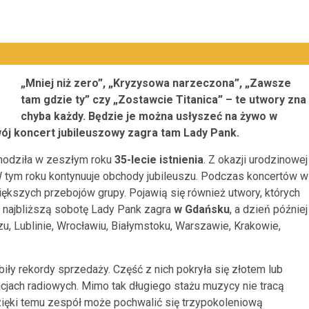
„Mniej niż zero”, „Kryzysowa narzeczona”, „Zawsze
tam gdzie ty” czy „Zostawcie Titanica” – te utwory zna
chyba każdy. Będzie je można usłyszeć na żywo w
ój koncert jubileuszowy zagra tam Lady Pank.
hodziła w zeszłym roku
35-lecie istnienia
. Z okazji urodzinowej
W tym roku kontynuuje obchody jubileuszu. Podczas koncertów w
iększych przebojów grupy. Pojawią się również utwory, których
 najbliższą sobotę Lady Pank zagra
w Gdańsku
, a dzień później
, Lublinie, Wrocławiu, Białymstoku, Warszawie, Krakowie,
 biły rekordy sprzedaży. Część z nich pokryła się złotem lub
cjach radiowych. Mimo tak długiego stażu muzycy nie tracą
ięki temu zespół może pochwalić się trzypokoleniową