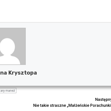
na Krysztopa
tary maneż
Następn
Nie takie straszne „Małżeńskie Porachunki