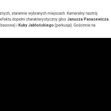
nych, starannie wybranych miejscach. Kameralny nastrój
a efektu dopełni charakterystyczny głos
Janusza Panasewicza
.
a basowa) i
Kuby Jabłońskiego
(perkusja). Gościnnie na