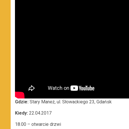
Gdzie:
Stary Maneż, ul. Słowackiego 23, Gdańsk
Kiedy:
22.04.2017
18.00 – otwarcie drzwi