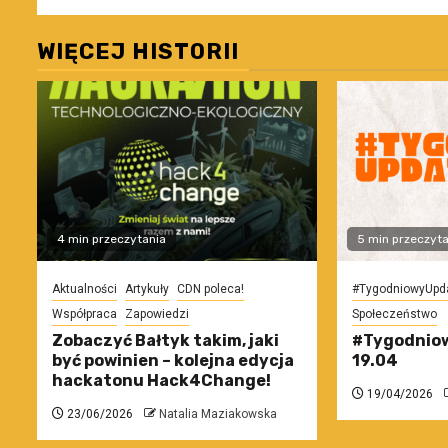
WIĘCEJ HISTORII
4 min przeczytania
5 min przeczyta
Aktualności
Artykuły
CDN poleca!
#TygodniowyUpd
Współpraca
Zapowiedzi
Społeczeństwo
Zobaczyć Bałtyk takim, jaki
#Tygodniow
być powinien – kolejna edycja
19.04
hackatonu Hack4Change!
19/04/2026
23/06/2026
Natalia Maziakowska