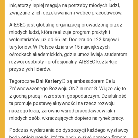
inicjatorzy lepiej reagują na potrzeby młodych ludzi,
związane z ich oczekiwaniami wobec pracodawców.
AIESEC jest globalną organizacją prowadzoną przez
młodych ludzi, która realizuje program praktyk i
wolontariatów już od 66 lat. Dociera do 122 krajów i
terytoriów. W Polsce działa w 15 największych
ośrodkach akademickich, gdzie umożliwiają studentom
rozwój osobisty i profesjonalny. AIESEC kształtuje
przyszłych liderów.
Tegoroczne
Dni Kariery®
są ambasadorem Celu
Zrównoważonego Rozwoju ONZ numer 8. Wiąże się to
z godną pracą i wzrostem gospodarczym. Działalność
ta promuje postawę aktywności na rzecz rozwoju
naszego kraju, zarówno wśród pracodawców jak i
młodych osób, wkraczających dopiero na rynek pracy.
Podczas wydarzenia do dyspozycji każdego wystawcy
będą opiekunowie, którzy będą służyć pomocą firmom