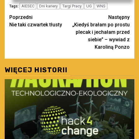
AIESEC
Dni kariery
Targi Pracy
UG
WNS
Tags:
Zobacz
Poprzedni
Następny
Nie taki czwartek tłusty
„Kiedyś brałam po prostu
wpisy
plecak i jechałam przed
siebie” – wywiad z
Karoliną Ponzo
WIĘCEJ HISTORII