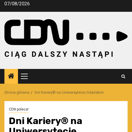
Przejdź
07/08/2026
do
treści
Menu
główne
Strona główna
Dni Kariery® na Uniwersytecie Gdańskim
CDN poleca!
Dni Kariery® na
Uniwersytecie