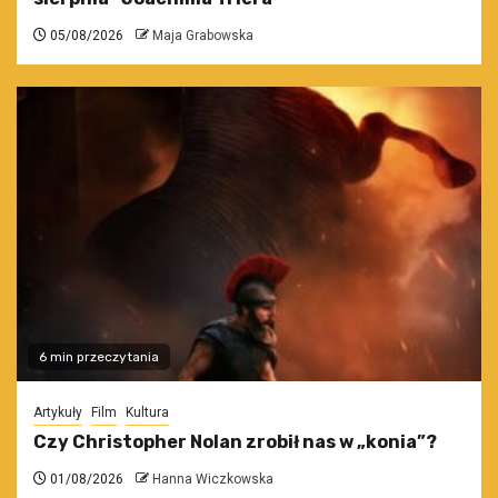
05/08/2026
Maja Grabowska
6 min przeczytania
Artykuły
Film
Kultura
Czy Christopher Nolan zrobił nas w „konia”?
01/08/2026
Hanna Wiczkowska