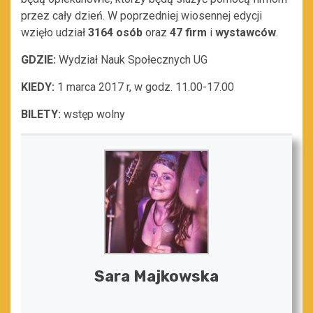
przez cały dzień. W poprzedniej wiosennej edycji
wzięło udział
3164 osób
oraz
47 firm
i
wystawców
.
GDZIE:
Wydział Nauk Społecznych UG
KIEDY:
1 marca 2017 r, w godz. 11.00-17.00
BILETY:
wstęp wolny
Sara Majkowska