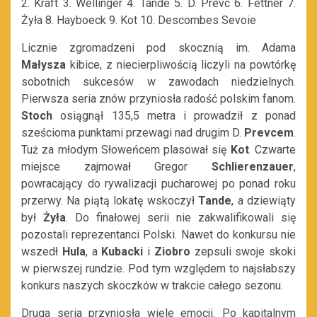
2. Kraft 3. Wellinger 4. Tande 5. D. Prevc 6. Fettner 7.
Żyła 8. Hayboeck 9. Kot 10. Descombes Sevoie
Licznie zgromadzeni pod skocznią im. Adama
Małysza
kibice, z niecierpliwością liczyli na powtórkę
sobotnich sukcesów w zawodach niedzielnych.
Pierwsza seria znów przyniosła radość polskim fanom.
Stoch
osiągnął 135,5 metra i prowadził z ponad
sześcioma punktami przewagi nad drugim D.
Prevcem
.
Tuż za młodym Słoweńcem plasował się
Kot
. Czwarte
miejsce zajmował Gregor
Schlierenzauer
,
powracający do rywalizacji pucharowej po ponad roku
przerwy. Na piątą lokatę wskoczył
Tande
, a dziewiąty
był
Żyła
. Do finałowej serii nie zakwalifikowali się
pozostali reprezentanci Polski. Nawet do konkursu nie
wszedł
Hula
, a
Kubacki
i
Ziobro
zepsuli swoje skoki
w pierwszej rundzie. Pod tym względem to najsłabszy
konkurs naszych skoczków w trakcie całego sezonu.
Druga seria przyniosła wiele emocji. Po kapitalnym