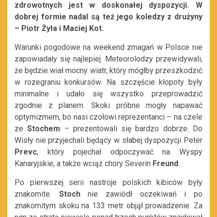
zdrowotnych jest w doskonałej dyspozycji. W
dobrej formie nadal są też jego koledzy z drużyny
– Piotr Żyła i Maciej Kot.
Warunki pogodowe na weekend zmagań w Polsce nie
zapowiadały się najlepiej. Meteorolodzy przewidywali,
że będzie wiał mocny wiatr, który mógłby przeszkodzić
w rozegraniu konkursów. Na szczęście kłopoty były
minimalne i udało się wszystko przeprowadzić
zgodnie z planem. Skoki próbne mogły napawać
optymizmem, bo nasi czołowi reprezentanci – na czele
ze
Stochem
– prezentowali się bardzo dobrze. Do
Wisły nie przyjechali będący w słabej dyspozycji Peter
Prevc
, który pojechał odpoczywać na Wyspy
Kanaryjskie, a także wciąż chory Severin
Freund
.
Po pierwszej serii nastroje polskich kibiców były
znakomite.
Stoch
nie zawiódł oczekiwań i po
znakomitym skoku na 133 metr objął prowadzenie. Za