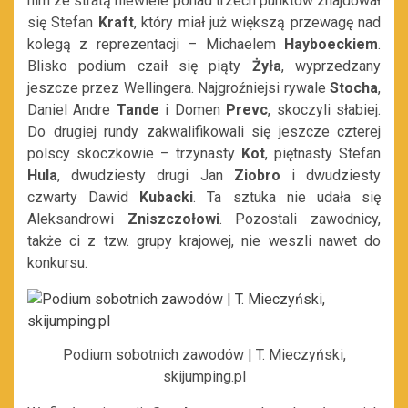
nim ze stratą niewiele ponad trzech punktów znajdował
się Stefan
Kraft
, który miał już większą przewagę nad
kolegą z reprezentacji – Michaelem
Hayboeckiem
.
Blisko podium czaił się piąty
Żyła
, wyprzedzany
jeszcze przez Wellingera. Najgroźniejsi rywale
Stocha
,
Daniel Andre
Tande
i Domen
Prevc
, skoczyli słabiej.
Do drugiej rundy zakwalifikowali się jeszcze czterej
polscy skoczkowie – trzynasty
Kot
, piętnasty Stefan
Hula
, dwudziesty drugi Jan
Ziobro
i dwudziesty
czwarty Dawid
Kubacki
. Ta sztuka nie udała się
Aleksandrowi
Zniszczołowi
. Pozostali zawodnicy,
także ci z tzw. grupy krajowej, nie weszli nawet do
konkursu.
Podium sobotnich zawodów | T. Mieczyński,
skijumping.pl