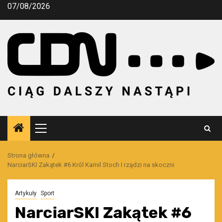
Przejdź
07/08/2026
do
treści
Menu
główne
Strona główna
NarciarSKI Zakątek #6 Król Kamil Stoch I rządzi na skoczni
Artykuły
Sport
NarciarSKI Zakątek #6