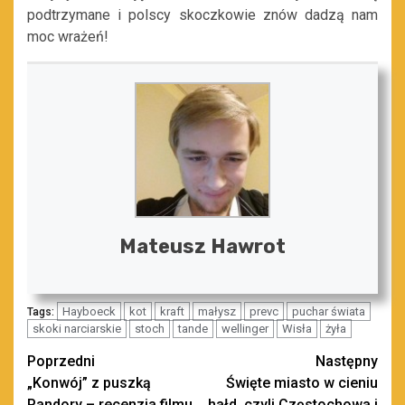
podtrzymane i polscy skoczkowie znów dadzą nam
moc wrażeń!
Mateusz Hawrot
Hayboeck
kot
kraft
małysz
prevc
puchar świata
Tags:
skoki narciarskie
stoch
tande
wellinger
Wisła
żyła
Zobacz
Poprzedni
Następny
„Konwój” z puszką
Święte miasto w cieniu
wpisy
Pandory – recenzja filmu
hałd, czyli Częstochowa i