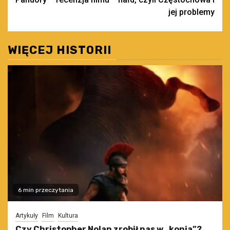
jej problemy
WIĘCEJ HISTORII
6 min przeczytania
Artykuły
Film
Kultura
Czy Christopher Nolan zrobił nas w „konia”?