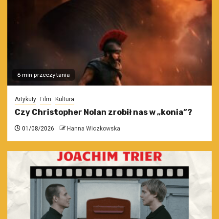
6 min przeczytania
Artykuły
Film
Kultura
Czy Christopher Nolan zrobił nas w „konia”?
01/08/2026
Hanna Wiczkowska