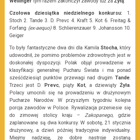
Wellinger
tym razem zakończył zawody tuż za
Żyłą
.
Czołowa dziesiątka niedzielnego konkursu:
1.
Stoch 2. Tande 3. D. Prevc 4. Kraft 5. Kot 6. Freitag &
Forfang
(ex-aequo)
8. Schlierenzauer 9. Johansson 10.
Geiger
To były fantastyczne dwa dni dla Kamila
Stocha
, który
udowodnił, że pomimo problemów zdrowotnych jest w
doskonałej dyspozycji. Polak objął prowadzenie w
klasyfikacji generalnej Pucharu Świata i ma ponad
sześćdziesiąt punktów przewagi nad drugim
Tande
.
Trzeci jest D.
Prevc
, piąty
Kot
, a dziewiąty
Żyła
.
Polacy umocnili się na prowadzeniu w drużynowym
Pucharze Narodów. W przyszłym tygodniu kolejna
porcja zawodów w Polsce. Rywalizacja przeniesie się
do zimowej stolicy kraju –
Zakopanego
, gdzie
zaplanowane są dwa konkursy. W sobotę, 21 stycznia
drużynowy, a dzień później tradycyjnie indywidualny.
Miejmy nadzieję, że dobre nastroje zostaną