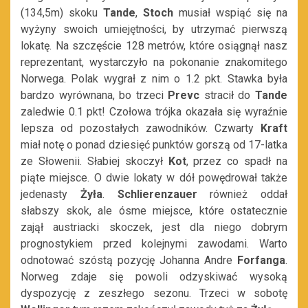
(134,5m) skoku
Tande
,
Stoch
musiał wspiąć się na
wyżyny swoich umiejętności, by utrzymać pierwszą
lokatę. Na szczęście 128 metrów, które osiągnął nasz
reprezentant, wystarczyło na pokonanie znakomitego
Norwega. Polak wygrał z nim o 1.2 pkt. Stawka była
bardzo wyrównana, bo trzeci
Prevc
stracił do
Tande
zaledwie 0.1 pkt! Czołowa trójka okazała się wyraźnie
lepsza od pozostałych zawodników. Czwarty
Kraft
miał notę o ponad dziesięć punktów gorszą od 17-latka
ze Słowenii. Słabiej skoczył
Kot
, przez co spadł na
piąte miejsce. O dwie lokaty w dół powędrował także
jedenasty
Żyła
.
Schlierenzauer
również oddał
słabszy skok, ale ósme miejsce, które ostatecznie
zajął austriacki skoczek, jest dla niego dobrym
prognostykiem przed kolejnymi zawodami. Warto
odnotować szóstą pozycję Johanna Andre
Forfanga
.
Norweg zdaje się powoli odzyskiwać wysoką
dyspozycję z zeszłego sezonu. Trzeci w sobotę