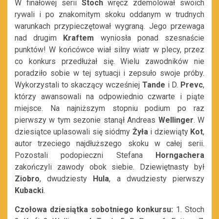
W finałowej serii
Stoch
wręcz zdemolował swoich
rywali i po znakomitym skoku oddanym w trudnych
warunkach przypieczętował wygraną. Jego przewaga
nad drugim
Kraftem
wyniosła ponad szesnaście
punktów! W końcówce wiał silny wiatr w plecy, przez
co konkurs przedłużał się. Wielu zawodników nie
poradziło sobie w tej sytuacji i zepsuło swoje próby.
Wykorzystali to skaczący wcześniej
Tande
i D.
Prevc
,
którzy awansowali na odpowiednio czwarte i piąte
miejsce. Na najniższym stopniu podium po raz
pierwszy w tym sezonie stanął Andreas
Wellinger
. W
dziesiątce uplasowali się siódmy
Żyła
i dziewiąty
Kot
,
autor trzeciego najdłuższego skoku w całej serii.
Pozostali podopieczni Stefana
Horngachera
zakończyli zawody obok siebie. Dziewiętnasty był
Ziobro
, dwudziesty
Hula
, a dwudziesty pierwszy
Kubacki
.
Czołowa dziesiątka sobotniego konkursu:
1. Stoch