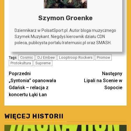
Szymon Groenke
Dziennikarz w PolsatSport.pl. Autor bloga muzycznego
Szymek Muzykant. Niegdyś kierownik działu CDN
poleca, publicysta portalu Iratemusic.pl oraz SMASH.
Cosmic
DJ Embee
Looptroop Rockers
Promoe
Tags:
Protokultura
Supreme
Zobacz
Poprzedni
Następny
„Syntonia” opanowała
Lipali na Scenie w
wpisy
Gdańsk – relacja z
Sopocie
koncertu Łąki Łan
WIĘCEJ HISTORII