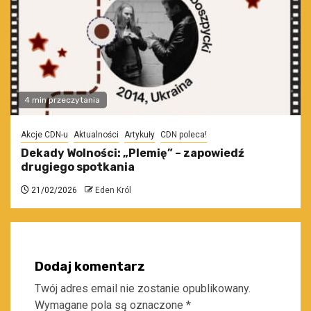
4 min przeczytania
Akcje CDN-u
Aktualności
Artykuły
CDN poleca!
Dekady Wolności: „Plemię” – zapowiedź
drugiego spotkania
21/02/2026
Eden Król
Dodaj komentarz
Twój adres email nie zostanie opublikowany.
Wymagane pola są oznaczone
*