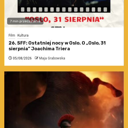
7 min przeczytania
Film
Kultura
26. SFF: Ostatniej nocy w Oslo. O „Oslo, 31
sierpnia” Joachima Triera
05/08/2026
Maja Grabowska