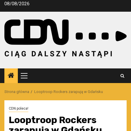
Przejdź
08/08/2026
do
treści
Menu
główne
Strona główna
Looptroop Rockers zarapują w Gdańsku
CDN poleca!
Looptroop Rockers
zarapują w Gdańsku