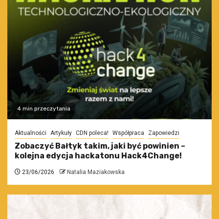
4 min przeczytania
Aktualności
Artykuły
CDN poleca!
Współpraca
Zapowiedzi
Zobaczyć Bałtyk takim, jaki być powinien –
kolejna edycja hackatonu Hack4Change!
23/06/2026
Natalia Maziakowska