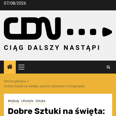
Przejdź
07/08/2026
do
treści
Menu
główne
Strona główna
Dobre Sztuki na święta: pomoc dzieciom z hospicjum
Artykuły
Lifestyle
Sztuka
Dobre Sztuki na święta: