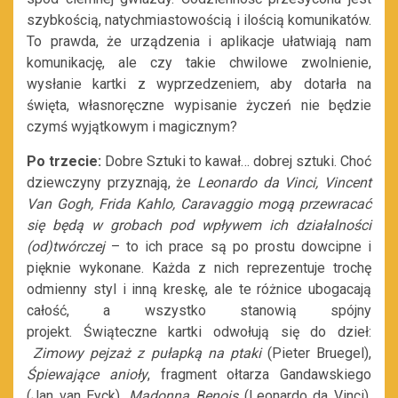
szybkością, natychmiastowością i ilością komunikatów.
To prawda, że urządzenia i aplikacje ułatwiają nam
komunikację, ale czy takie chwilowe zwolnienie,
wysłanie kartki z wyprzedzeniem, aby dotarła na
święta, własnoręczne wypisanie życzeń nie będzie
czymś wyjątkowym i magicznym?
Po trzecie:
Dobre Sztuki to kawał… dobrej sztuki. Choć
dziewczyny przyznają, że
Leonardo da Vinci, Vincent
Van Gogh, Frida Kahlo, Caravaggio mogą przewracać
się będą w grobach pod wpływem ich działalności
(od)twórczej
– to ich prace są po prostu dowcipne i
pięknie wykonane. Każda z nich reprezentuje trochę
odmienny styl i inną kreskę, ale te różnice ubogacają
całość, a wszystko stanowią spójny
projekt. Świąteczne kartki odwołują się do dzieł:
Zimowy pejzaż z pułapką na ptaki
(Pieter Bruegel),
Śpiewające anioły
, fragment ołtarza Gandawskiego
(Jan van Eyck),
Madonna Benois
(Leonardo da Vinci)
,