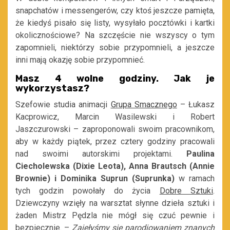
snapchatów i messengerów, czy ktoś jeszcze pamięta,
że kiedyś pisało się listy, wysyłało pocztówki i kartki
okolicznościowe? Na szczęście nie wszyscy o tym
zapomnieli, niektórzy sobie przypomnieli, a jeszcze
inni mają okazję sobie przypomnieć.
Masz 4 wolne godziny. Jak je
wykorzystasz?
Szefowie studia animacji
Grupa Smacznego
– Łukasz
Kacprowicz, Marcin Wasilewski i Robert
Jaszczurowski – zaproponowali swoim pracownikom,
aby w każdy piątek, przez cztery godziny pracowali
nad swoimi autorskimi projektami.
Paulina
Ciecholewska (Dixie Leota), Anna Brautsch (Annie
Brownie) i Dominika Suprun (Suprunka)
w ramach
tych godzin powołały do życia
Dobre Sztuki
.
Dziewczyny wzięły na warsztat słynne dzieła sztuki i
żaden Mistrz Pędzla nie mógł się czuć pewnie i
bezpiecznie. –
Zajęłyśmy się parodiowaniem znanych