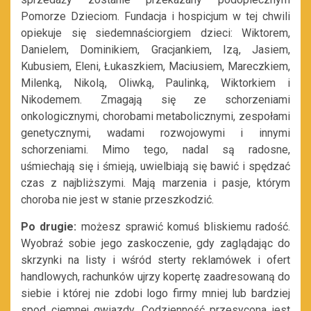
Pomorze Dzieciom. Fundacja i hospicjum w tej chwili
opiekuje się siedemnaściorgiem dzieci: Wiktorem,
Danielem, Dominikiem, Gracjankiem, Izą, Jasiem,
Kubusiem, Eleni, Łukaszkiem, Maciusiem, Mareczkiem,
Milenką, Nikolą, Oliwką, Paulinką, Wiktorkiem i
Nikodemem. Zmagają się ze schorzeniami
onkologicznymi, chorobami metabolicznymi, zespołami
genetycznymi, wadami rozwojowymi i innymi
schorzeniami. Mimo tego, nadal są radosne,
uśmiechają się i śmieją, uwielbiają się bawić i spędzać
czas z najbliższymi. Mają marzenia i pasje, którym
choroba nie jest w stanie przeszkodzić.
Po drugie:
możesz sprawić komuś bliskiemu radość.
Wyobraź sobie jego zaskoczenie, gdy zaglądając do
skrzynki na listy i wśród sterty reklamówek i ofert
handlowych, rachunków ujrzy kopertę zaadresowaną do
siebie i której nie zdobi logo firmy mniej lub bardziej
spod ciemnej gwiazdy. Codzienność przesycona jest