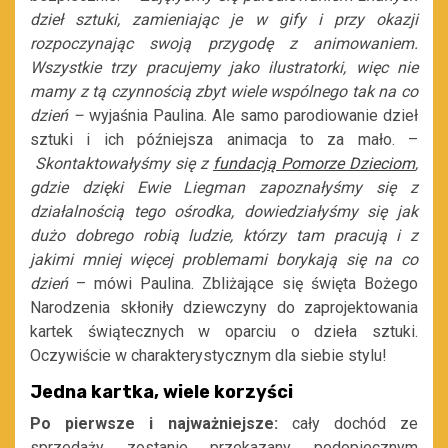
dzieł sztuki, zamieniając je w gify i przy okazji
rozpoczynając swoją przygodę z animowaniem.
Wszystkie trzy pracujemy jako ilustratorki, więc nie
mamy z tą czynnością zbyt wiele wspólnego tak na co
dzień –
wyjaśnia Paulina. Ale samo parodiowanie dzieł
sztuki i ich późniejsza animacja to za mało. –
Skontaktowałyśmy się z
fundacją Pomorze Dzieciom
,
gdzie dzięki Ewie Liegman zapoznałyśmy się z
działalnością tego ośrodka, dowiedziałyśmy się jak
dużo dobrego robią ludzie, którzy tam pracują i z
jakimi mniej więcej problemami borykają się na co
dzień
– mówi Paulina. Zbliżające się święta Bożego
Narodzenia skłoniły dziewczyny do zaprojektowania
kartek świątecznych w oparciu o dzieła sztuki.
Oczywiście w charakterystycznym dla siebie stylu!
Jedna kartka, wiele korzyści
Po pierwsze i najważniejsze:
cały dochód ze
sprzedaży zostanie przekazany podopiecznym