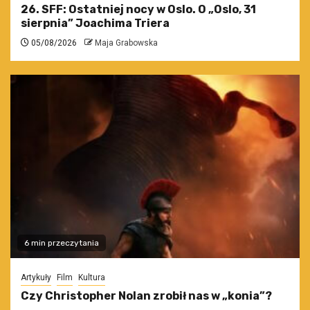
26. SFF: Ostatniej nocy w Oslo. O „Oslo, 31
sierpnia” Joachima Triera
05/08/2026
Maja Grabowska
6 min przeczytania
Artykuły
Film
Kultura
Czy Christopher Nolan zrobił nas w „konia”?