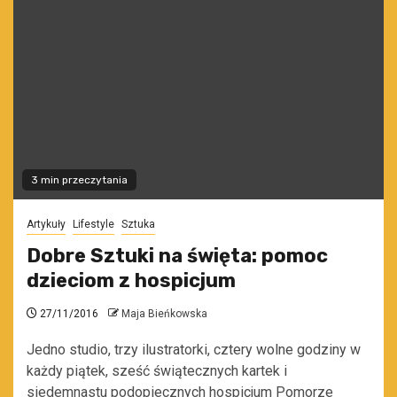
3 min przeczytania
Artykuły
Lifestyle
Sztuka
Dobre Sztuki na święta: pomoc
dzieciom z hospicjum
27/11/2016
Maja Bieńkowska
Jedno studio, trzy ilustratorki, cztery wolne godziny w
każdy piątek, sześć świątecznych kartek i
siedemnastu podopiecznych hospicjum Pomorze