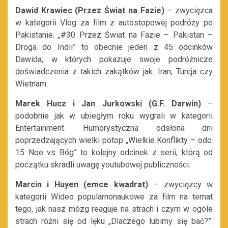
Dawid Krawiec (Przez Świat na Fazie)
– zwycięzca
w kategorii Vlog za film z autostopowej podróży po
Pakistanie. „#30 Przez Świat na Fazie – Pakistan –
Droga do Indii” to obecnie jeden z 45 odcinków
Dawida, w których pokazuje swoje podróżnicze
doświadczenia z takich zakątków jak: Iran, Turcja czy
Wietnam.
Marek Hucz i Jan Jurkowski (G.F. Darwin)
–
podobnie jak w ubiegłym roku wygrali w kategorii
Entertainment. Humorystyczna odsłona dni
poprzedzających wielki potop „Wielkie Konflikty – odc.
15 Noe vs Bóg” to kolejny odcinek z serii, którą od
początku skradli uwagę youtubowej publiczności.
Marcin i Huyen (emce kwadrat)
– zwycięzcy w
kategorii Wideo popularnonaukowe za film na temat
tego, jak nasz mózg reaguje na strach i czym w ogóle
strach różni się od lęku „Dlaczego lubimy się bać?”.