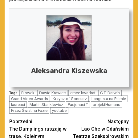
Aleksandra Kiszewska
Blowek
Dawid Krawiec
emce kwadrat
G.F. Darwin
Tags:
Grand Video Awards
Krzysztof Gonciarz
Langusta na Palmie
laureaci
Martin Stankiewicz
Pasjonaci T
projektHumans
Przez Świat na Fazie
youtube
Zobacz
Poprzedni
Następny
The Dumplings ruszają w
Lao Che w Gdańskim
wpisy
trasę. Kolejnym
Teatrze Szekspirowskim