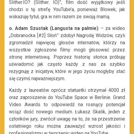
Slither.IO? (Slither. IO)”, film dość wyjątkowy jeśli
chodzi o tę strefę YouTube’a, ponieważ Blowek, jak
wskazuję tytuł, gra w nim razem ze swoją mamą.
o. Adam Szustak (Langusta na palmie)
– za wideo
„Dobranocka [#2] Słoń” zdobył Nagrodę Widzów, czyli
zgromadził najwięcej głosów internatów, którzy na
wszystkie zgłoszone filmy mogli głosować przez
stronę internetową. Poprzez historię słońca próbuję
uświadomić jak często każdy z nas za szybko
rezygnuję z inicjatyw, które w jego życiu mogłyby stać
się czymś najważniejszym.
Każdy z laureatów oprócz statuetki otrzymał 4000 zł
oraz zaproszenie do YouTube Space w Berlinie. Grand
Video Awards to odpowiedź na rosnący potencjał
wciąż dość nowego medium. Łukasz Skalik, jeden z
członków jury, zwrócił uwagę na to, że na przestrzenie
ostatniego roku można zauważyć wzrost jakości i
profesjonalizmu w tworzeniu wideo na YouTube.