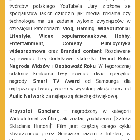
twórców polskiego YouTube’a. Jury złożone ze
specjalistów takich dziedzin jak: media, reklama czy
technologia ma za zadanie wyłonić zwycięzców w
dziesięciu kategoriach:
Vlog
,
Gaming
,
Wideotutorial
,
Lifestyle
,
Wideo popularnonaukowe
,
Hobby
,
Entertainment
,
Comedy
,
Publicystyka
wideorozmowa
oraz
Branded content
. Rozdawane
są również trzy dodatkowe statuetki:
Debiut Roku
,
Nagroda Widzów
i
Osobowość Roku
. W tegorocznej
odsłonie konkursu były również dwie specjalne
nagrody:
Smart TV Award
od Samsunga dla
najlepszego twórcy wideo w wysokiej jakości oraz od
Audio Network
za najlepszą ścieżkę dźwiękową.
Krzysztof Gonciarz
– nagrodzony w kategorii
Wideotutorial za film „Jak zostać youtuberem [Sztuka
Składania Historii]”. Film jest częścią całego cyklu
stworzonego przez Gonciarza razem z Intelem, w