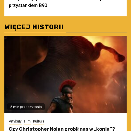
przystankiem B90
WIĘCEJ HISTORII
6 min przeczytania
Artykuły
Film
Kultura
Czy Christopher Nolan zrobił nas w „konia”?