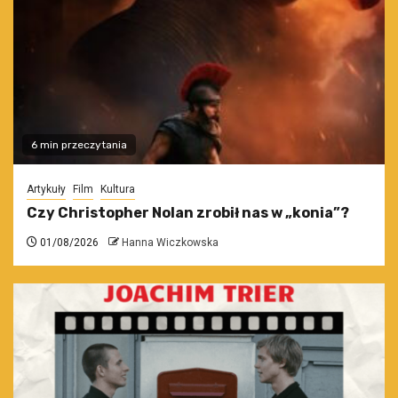
6 min przeczytania
Artykuły
Film
Kultura
Czy Christopher Nolan zrobił nas w „konia”?
01/08/2026
Hanna Wiczkowska