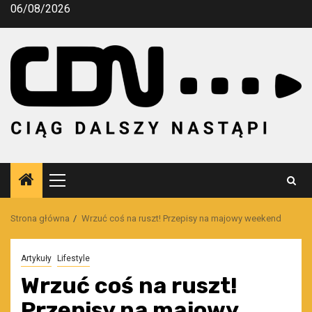
Przejdź
06/08/2026
do
treści
Menu
główne
Strona główna
Wrzuć coś na ruszt! Przepisy na majowy weekend
Artykuły
Lifestyle
Wrzuć coś na ruszt!
Przepisy na majowy