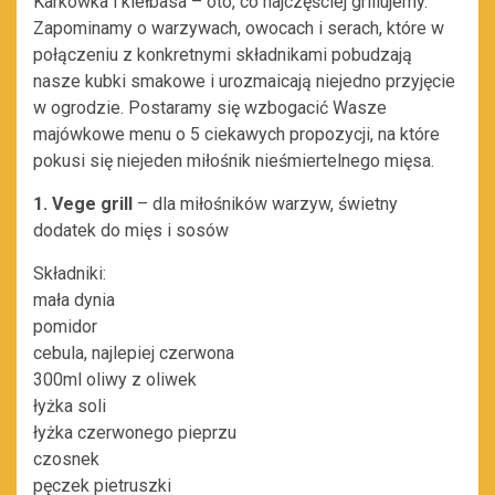
Karkówka i kiełbasa – oto, co najczęściej grillujemy.
Zapominamy o warzywach, owocach i serach, które w
połączeniu z konkretnymi składnikami pobudzają
nasze kubki smakowe i urozmaicają niejedno przyjęcie
w ogrodzie. Postaramy się wzbogacić Wasze
majówkowe menu o 5 ciekawych propozycji, na które
pokusi się niejeden miłośnik nieśmiertelnego mięsa.
1. Vege grill
– dla miłośników warzyw, świetny
dodatek do mięs i sosów
Składniki:
mała dynia
pomidor
cebula, najlepiej czerwona
300ml oliwy z oliwek
łyżka soli
łyżka czerwonego pieprzu
czosnek
pęczek pietruszki