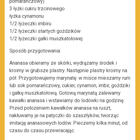
pomarańczowy)
3 łyżki cukru trzcinowego
łyżka cynamonu
1/2 łyżeczki imbiru
1/2 łyżeczki startych goździków
1/2 łyżeczki gałki muszkatołowej
Sposób przygotowania:
Ananasa obieramy ze skórki, wydrążamy środek i
kroimy w grubsze plastry. Następnie plastry kroimy na
pół. Przygotowujemy marynatę: w misce mieszamy rum
lub sok pomarańczowy, cukier, cynamon, imbir, goździki
i gałkę muszkatołową. Gotową marynatą zalewamy
kawałki ananasa i wstawiamy do lodówki na godzinę.
Przed położeniem kawałków ananasa na ruszt,
nakłuwamy je na patyczki do szaszłyków, tworząc
imitację ananasowych lodów. Pieczemy kilka minut, od
czasu do czasu przewracając.