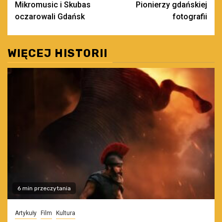
Mikromusic i Skubas
Pionierzy gdańskiej
wpisy
oczarowali Gdańsk
fotografii
WIĘCEJ HISTORII
6 min przeczytania
Artykuły
Film
Kultura