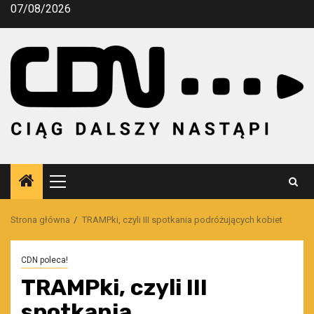
Przejdź
07/08/2026
do
treści
Menu
główne
Strona główna
TRAMPki, czyli III spotkania podróżujących kobiet
CDN poleca!
TRAMPki, czyli III
spotkania