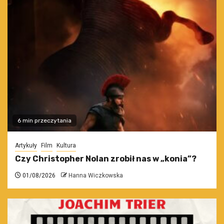
6 min przeczytania
Artykuły
Film
Kultura
Czy Christopher Nolan zrobił nas w „konia”?
01/08/2026
Hanna Wiczkowska