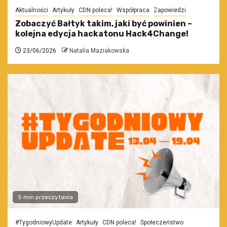
Aktualności
Artykuły
CDN poleca!
Współpraca
Zapowiedzi
Zobaczyć Bałtyk takim, jaki być powinien –
kolejna edycja hackatonu Hack4Change!
23/06/2026
Natalia Maziakowska
5 min przeczytania
#TygodniowyUpdate
Artykuły
CDN poleca!
Społeczeństwo