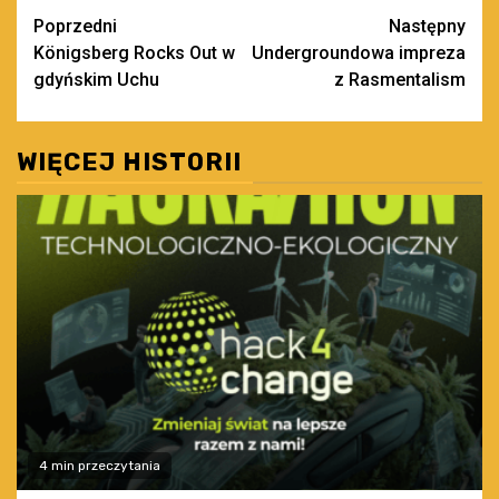
Zobacz
Poprzedni
Następny
Königsberg Rocks Out w
Undergroundowa impreza
wpisy
gdyńskim Uchu
z Rasmentalism
WIĘCEJ HISTORII
4 min przeczytania