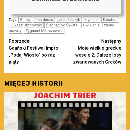
Gniew
inna dusza
jakub żulczyk
kryminał
literatura
Tags:
Łukasz Orbitowski
Ślepnąc od Świateł
Uwikłanie
ziarno
prawdy
Zygmunt Miłoszewski
Zobacz
Poprzedni
Następny
Gdański Festiwal Impro
Moje wielkie greckie
wpisy
„Podaj Wiosło” po raz
wesele 2: Dalsze losy
piąty
zwariowanych Greków
WIĘCEJ HISTORII