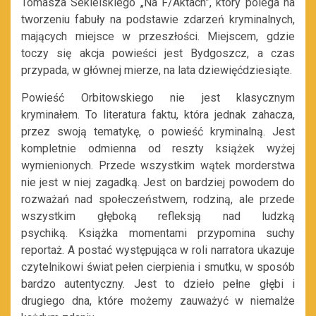
Tomasza Sekielskiego „Na F/Aktach”, który polega na
tworzeniu fabuły na podstawie zdarzeń kryminalnych,
mających miejsce w przeszłości. Miejscem, gdzie
toczy się akcja powieści jest Bydgoszcz, a czas
przypada, w głównej mierze, na lata dziewięćdziesiąte.
Powieść Orbitowskiego nie jest klasycznym
kryminałem. To literatura faktu, która jednak zahacza,
przez swoją tematykę, o powieść kryminalną. Jest
kompletnie odmienna od reszty książek wyżej
wymienionych. Przede wszystkim wątek morderstwa
nie jest w niej zagadką. Jest on bardziej powodem do
rozważań nad społeczeństwem, rodziną, ale przede
wszystkim głęboką refleksją nad ludzką
psychiką. Książka momentami przypomina suchy
reportaż. A postać występująca w roli narratora ukazuje
czytelnikowi świat pełen cierpienia i smutku, w sposób
bardzo autentyczny. Jest to dzieło pełne głębi i
drugiego dna, które możemy zauważyć w niemalże