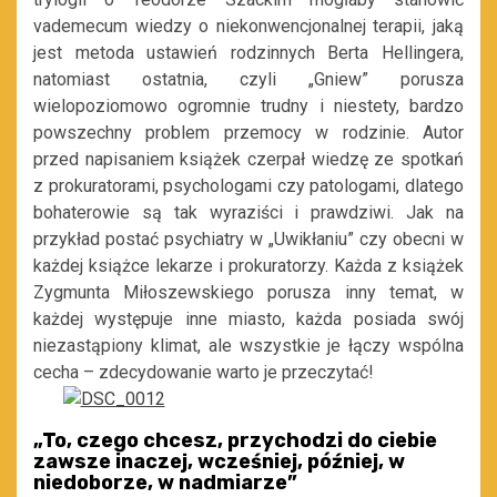
vademecum wiedzy o niekonwencjonalnej terapii, jaką
jest metoda ustawień rodzinnych Berta Hellingera,
natomiast ostatnia, czyli „Gniew” porusza
wielopoziomowo ogromnie trudny i niestety, bardzo
powszechny problem przemocy w rodzinie. Autor
przed napisaniem książek czerpał wiedzę ze spotkań
z prokuratorami, psychologami czy patologami, dlatego
bohaterowie są tak wyraziści i prawdziwi. Jak na
przykład postać psychiatry w „Uwikłaniu” czy obecni w
każdej książce lekarze i prokuratorzy. Każda z książek
Zygmunta Miłoszewskiego porusza inny temat, w
każdej występuje inne miasto, każda posiada swój
niezastąpiony klimat, ale wszystkie je łączy wspólna
cecha – zdecydowanie warto je przeczytać!
„
To, czego chcesz, przychodzi do ciebie
zawsze inaczej, wcześniej, później, w
niedoborze, w nadmiarze
”