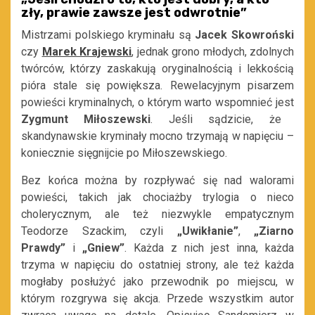
zły, prawie zawsze jest odwrotnie
”
Mistrzami polskiego kryminału są
Jacek Skowroński
czy
Marek Krajewski
, jednak grono młodych, zdolnych
twórców, którzy zaskakują oryginalnością i lekkością
pióra stale się powiększa.
Rewelacyjnym pisarzem
powieści kryminalnych, o którym warto wspomnieć jest
Zygmunt Miłoszewski
. Jeśli sądzicie, że
skandynawskie kryminały mocno trzymają w napięciu –
koniecznie sięgnijcie po Miłoszewskiego.
Bez końca można by rozpływać się nad walorami
powieści, takich jak chociażby trylogia o nieco
cholerycznym, ale też niezwykle empatycznym
Teodorze Szackim, czyli
„Uwikłanie”
,
„Ziarno
Prawdy”
i
„Gniew”
. Każda z nich jest inna, każda
trzyma w napięciu do ostatniej strony, ale też każda
mogłaby posłużyć jako przewodnik po miejscu, w
którym rozgrywa się akcja. Przede wszystkim autor