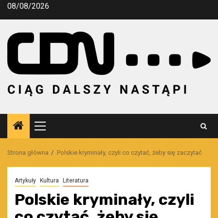
Przejdź
08/08/2026
do
treści
Menu
główne
Strona główna
Polskie kryminały, czyli co czytać, żeby się zaczytać
Artykuły
Kultura
Literatura
Polskie kryminały, czyli
co czytać, żeby się