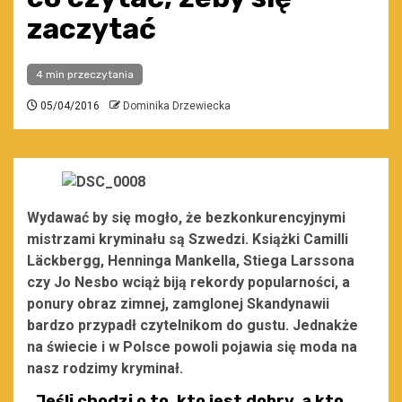
zaczytać
4 min przeczytania
05/04/2016
Dominika Drzewiecka
Wydawać by się mogło, że bezkonkurencyjnymi
mistrzami kryminału są Szwedzi. Książki Camilli
Läckbergg, Henninga Mankella, Stiega Larssona
czy Jo Nesbo wciąż biją rekordy popularności, a
ponury obraz zimnej, zamglonej Skandynawii
bardzo przypadł czytelnikom do gustu. Jednakże
na świecie i w Polsce powoli pojawia się moda na
nasz rodzimy kryminał.
„
Jeśli chodzi o to, kto jest dobry, a kto