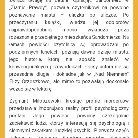
zwraca uwagę na detale. Opisując Sandomierz w
„Ziarnie Prawdy”, pozwala czytelnikowi na powolne
poznawanie miasta – uliczka po uliczce. Po
przeczytaniu książki, wiedza jej odbiorców
najprawdopodobniej mocno wykracza poza
rozeznanie przeciętnego mieszkańca Sandomierza. Na
łamach powieści czytelnicy są oprowadzani po
podziemnych tunelach, poznają dawne dzieje miasta,
jego historię, którą nie sposób znaleźć w
konwencjonalnych przewodnikach. Opisy autora nie są
przesadnie długie i dokładne jak w „Nad Niemnem”
Elizy Orzeszkowej, ale mimo to pozwalają doskonale
wczuć się w lekturę.
Zygmunt Miłoszewski, kreśląc profile morderców
przedstawia imponująco realny profil psychologiczny
postaci. Jego powieści powinny szczególnie
zaciekawić ludzi, którzy interesują się psychologią i
ciemnymi zakątkami ludzkiej psychiki. Pierwsza część
trylogii o Teodorze Szackim mogłaby stanowić