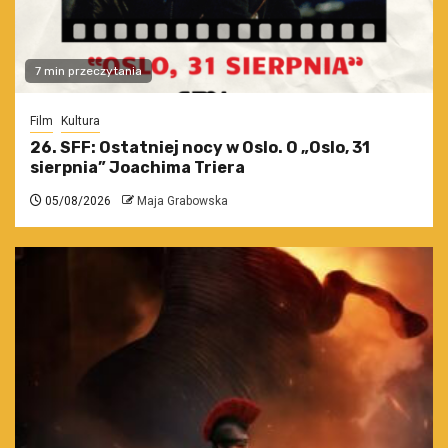
7 min przeczytania
Film
Kultura
26. SFF: Ostatniej nocy w Oslo. O „Oslo, 31
sierpnia” Joachima Triera
05/08/2026
Maja Grabowska