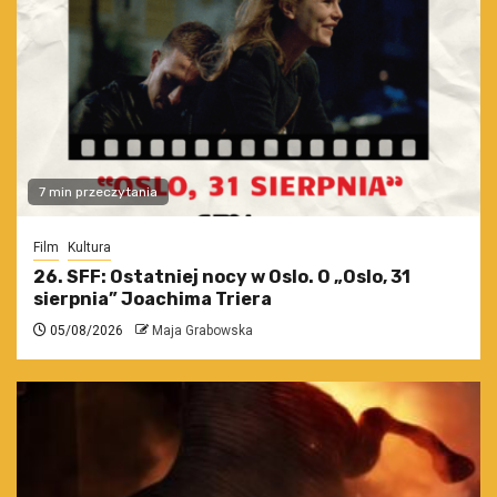
7 min przeczytania
Film
Kultura
26. SFF: Ostatniej nocy w Oslo. O „Oslo, 31
sierpnia” Joachima Triera
05/08/2026
Maja Grabowska