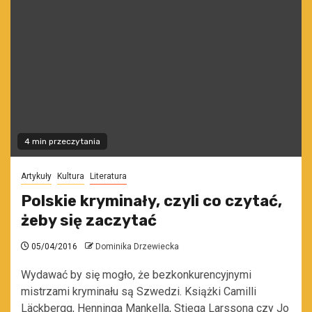
4 min przeczytania
Artykuły
Kultura
Literatura
Polskie kryminały, czyli co czytać,
żeby się zaczytać
05/04/2016
Dominika Drzewiecka
Wydawać by się mogło, że bezkonkurencyjnymi
mistrzami kryminału są Szwedzi. Książki Camilli
Läckbergg, Henninga Mankella, Stiega Larssona czy Jo