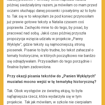
później siedziałyśmy razem, ja mówiłam co mam przed
oczami słuchając danej piosenki i pisałyśmy aż to było
to. Tak się w to wkręciłam że pod koniec przynosiłam
już prawie gotowe teksty a Natalia czasem coś
poprawiła. Zachęciło mnie to do tego, by pisać, by
pracować nad sobą. Jakiś czas później przyszła
propozycja wzięcia udziału w projekcie „Panny
Wyklęte”, gdzie teksty są najmocniejszą stroną
piosenek. Pisanie to było trudne, bo tekst zahaczał o
tematy historyczne, w których początkowo nie bardzo
się odnajdywałam. Przysiadłam do tego porządnie i
finalnie byłam zadowolona.
Przy okazji pisania tekstów do „Panien Wyklętych”
musiałaś mocno wejść w tę tematykę historyczną?
Tak. Obok występów ze świetną ekipą, to była
najfajniejsza rzecz, która wydarzyła się w tym
projekcie. Tak jak mówiłam, w szkole nie cierpiałam