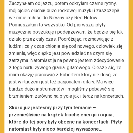
Zaczynałam od jazzu, potem odkryłam czarne rytmy,
mój ojciec słuchał dużo rockowej muzyki i zaszczepił
we mnie miłość do Nirvany czy Red Hotów.
Pomieszałam to wszystko. Od pierwszej płyty
muzycznie poszukuję i podejrzewam, że będzie się tak
działo przez cały czas. Podróżując, rozmawiając z
ludźmi, cały czas chłonie się coś nowego, człowiek się
zmienia, więc ciężko jest powiedzieć na czym się
zatrzyma. Natomiast ja na pewno jestem zdecydowanie
z tego nurtu żywego grania, gitarowego. Cieszę się, że
mam okazję pracować z Robertem który nie dość, że
jest wirtuozem jest też pasjonatem gitary. Ma więc
bardzo dużo instrumentów i mogliśmy pobawić się
brzmieniem zarówno na płycie jak i teraz na koncertach.
Skoro już jesteśmy przy tym temacie –
przenieśliście na krążek trochę energii i ognia,
które do tej pory były obecne na koncertach. Płyty
natomiast były nieco bardziej wyważone…