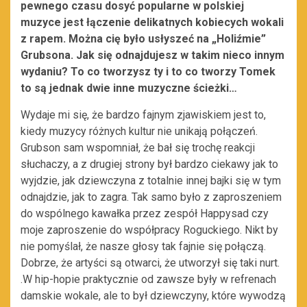
pewnego czasu dosyć popularne w polskiej
muzyce jest łączenie delikatnych kobiecych wokali
z rapem. Można cię było usłyszeć na „Holiźmie”
Grubsona. Jak się odnajdujesz w takim nieco innym
wydaniu? To co tworzysz ty i to co tworzy Tomek
to są jednak dwie inne muzyczne ścieżki…
Wydaje mi się, że bardzo fajnym zjawiskiem jest to,
kiedy muzycy różnych kultur nie unikają połączeń.
Grubson sam wspomniał, że bał się trochę reakcji
słuchaczy, a z drugiej strony był bardzo ciekawy jak to
wyjdzie, jak dziewczyna z totalnie innej bajki się w tym
odnajdzie, jak to zagra. Tak samo było z zaproszeniem
do wspólnego kawałka przez zespół Happysad czy
moje zaproszenie do współpracy Roguckiego. Nikt by
nie pomyślał, że nasze głosy tak fajnie się połączą.
Dobrze, że artyści są otwarci, że utworzył się taki nurt.
.W hip-hopie praktycznie od zawsze były w refrenach
damskie wokale, ale to był dziewczyny, które wywodzą