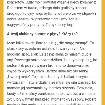
koncertów. „Miły mój” powstał właśnie kiedy byliśmy z
Robertem w trasie, jednego dnia graliśmy koncert,
drugiego kolejny, więc byliśmy w ferworze występów i
dobrej energii. W przerwach graliśmy sobie i
nagrywaliśmy pomysły. To był dobry trop.
A twój ulubiony numer z płyty? Który to?
Mam kilka takich. Bardzo lubię „Nie mogę zasnąć”. To
stan, który często mi ostatnio towarzyszył… Nie
mogłam spać, a jak już zasypiałam, to miałam głupie
sny. Pewnego ranka stwierdziłam, że o tym napiszę, bo
jestem tak poirytowana i tak mnie to denerwuje, że
chyba to wykorzystam. Bardzo lubię też piosenkę
„Uwolnij mnie”. To jest jedna z tych ballad, których nie
wyrzuciłam i stwierdziłam, że musi się ona znaleźć, bo
moment jej powstania był bardzo szczery. Powstała,
kiedy już mieliśmy zamknięta listę utworów, a w moim
życiu prywatnym nadszedł moment kryzysowy. Robert,
pocieszając mnie, wziął gitarę i stwierdził, że to jest