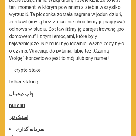
ten moment, w którym powinnam z siebie wszystko
wyrzucić. Ta piosenka została nagrana w jeden dzień,
zostawiliśmy ją bez zmian, nie chcieliśmy jej nagrywać
od nowa w studiu. Zostawiliśmy ją zarejestrowaną „po
domowemu” i z tymi emocjami, które były
najważniejsze. Nie musi być idealnie, ważne żeby było
o czymś. Wracając do pytania, lubię też „Czarną
Wołgę”-koncertowo jest to mój ulubiony numer!
املاک منطقه ۲۲
املاک دریاچه چیتگر
crypto stake
tether staking
چاپ دیجیتال
hurshit
استیک تتر
سرمایه گذاری