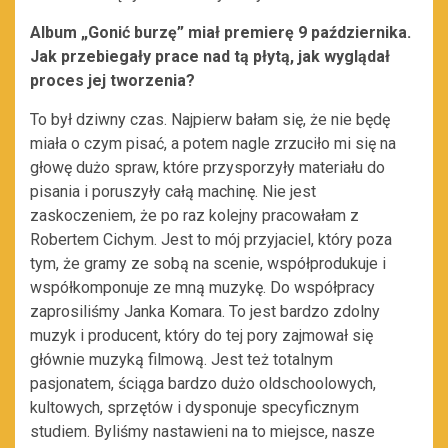
Album „Gonić burzę” miał premierę 9 października.
Jak przebiegały prace nad tą płytą, jak wyglądał
proces jej tworzenia?
To był dziwny czas. Najpierw bałam się, że nie będę
miała o czym pisać, a potem nagle zrzuciło mi się na
głowę dużo spraw, które przysporzyły materiału do
pisania i poruszyły całą machinę. Nie jest
zaskoczeniem, że po raz kolejny pracowałam z
Robertem Cichym. Jest to mój przyjaciel, który poza
tym, że gramy ze sobą na scenie, współprodukuje i
współkomponuje ze mną muzykę. Do współpracy
zaprosiliśmy Janka Komara. To jest bardzo zdolny
muzyk i producent, który do tej pory zajmował się
głównie muzyką filmową. Jest też totalnym
pasjonatem, ściąga bardzo dużo oldschoolowych,
kultowych, sprzętów i dysponuje specyficznym
studiem. Byliśmy nastawieni na to miejsce, nasze