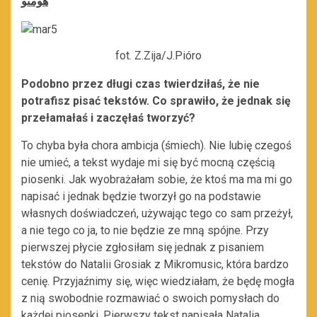
هومتو
fot. Z.Zija/J.Pióro
Podobno przez długi czas twierdziłaś, że nie
potrafisz pisać tekstów. Co sprawiło, że jednak się
przełamałaś i zaczęłaś tworzyć?
To chyba była chora ambicja (śmiech). Nie lubię czegoś
nie umieć, a tekst wydaje mi się być mocną częścią
piosenki. Jak wyobrażałam sobie, że ktoś ma ma mi go
napisać i jednak będzie tworzył go na podstawie
własnych doświadczeń, używając tego co sam przeżył,
a nie tego co ja, to nie będzie ze mną spójne. Przy
pierwszej płycie zgłosiłam się jednak z pisaniem
tekstów do Natalii Grosiak z Mikromusic, która bardzo
cenię. Przyjaźnimy się, więc wiedziałam, że będę mogła
z nią swobodnie rozmawiać o swoich pomysłach do
każdej piosenki. Pierwszy tekst napisała Natalia