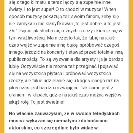
się z tego klimatu, a teraz łączy się zupełnie inne
światy. I to jest super! O to chodzi w muzyce! W ten
sposób muzycy pokazują też swoim fanom, żeby się
nie zamykali i nie klasyfikowali „to jest dobre, a to jest
złe”. Fajnie jak słucha się różnych rzeczy i kieruje się w
tym wrażliwością. Mam często tak, że lubię na jakiś
czas wejść w zupełnie inną bajkę, spróbować czegoś
innego, jeździć na koncerty i stawać przed totalnie inną
publicznością. To są wyzwania dla artysty i ja je bardzo
lubię. Oczywiście nie można też przeginać i pojawiać
się na wszystkich płytach i próbować wszystkich
rzeczy, ale takie udzielanie się u kogoś innego raz na
jakiś czas jest bardzo rozwijające. Tak samo jest z
graniem w klipach, gdzie na jakiś czas można wejść w
jakąś rolę. To jest świetnie!
No właśnie zauważyłam, że w swoich teledyskach
musisz wykazać się niemałymi zdolnościami
aktorskim, co szczególnie było widać w