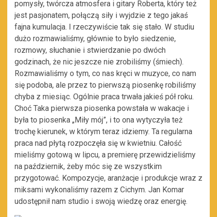
pomysły, twórcza atmosfera i gitary Roberta, który też
jest pasjonatem, połączą siły i wyjdzie z tego jakaś
fajna kumulacja. I rzeczywiście tak się stało. W studiu
dużo rozmawialiśmy, głównie to było siedzenie,
rozmowy, słuchanie i stwierdzanie po dwóch
godzinach, że nic jeszcze nie zrobiliśmy (śmiech).
Rozmawialiśmy o tym, co nas kręci w muzyce, co nam
się podoba, ale przez to pierwszą piosenkę robiliśmy
chyba z miesiąc. Ogólnie praca trwała jakieś pół roku.
Choć Taka pierwsza piosenka powstała w wakacje i
była to piosenka „Miły mój”, i to ona wytyczyła też
trochę kierunek, w którym teraz idziemy. Ta regularna
praca nad płytą rozpoczęła się w kwietniu. Całość
mieliśmy gotową w lipcu, a premierę przewidzieliśmy
na październik, żeby móc się ze wszystkim
przygotować. Kompozycje, aranżacje i produkcje wraz z
miksami wykonaliśmy razem z Cichym. Jan Komar
udostępnił nam studio i swoją wiedzę oraz energię.