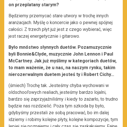
on przeplatany starym?
Będziemy przemycać stare utwory w trochę innych
aranżacjach. Myślę o koncercie jako o pewnej spójnej
całości. Z trzech płyt już jest z czego wybierać, więc
jest raczej energetycznie i gitarowo.
Było mnóstwo słynnych duetów. Pozamuzycznie
byli Bonnie&Clyde, muzycznie John Lennon i Paul
McCartney. Jak już myślimy w kategoriach duetów,
to mam ważenie, że u nas, na naszym rynku, takim
nierozerwalnym duetem jesteś ty i Robert Cichy…
(śmiech) Trochę tak. Jesteśmy chyba wychowani w
oldschool’owych realiach, jesteśmy bardzo lojalni,
bardzo się zaprzyjaźniliśmy i kiedy to zażarło, to trudno
będzie nas rozdzielić. Poza tym szkoda by było,
gdybyśmy przestali ze sobą pracować, bo im dalej
idziemy i robimy kolejne płyty, kolejne kompozycje, tym
lepiej się poznajemy i cały czas się zaskakujemy. Fajne