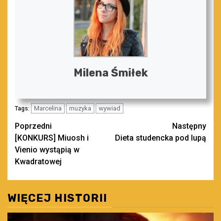
Milena Śmiłek
Marcelina
muzyka
wywiad
Tags:
Zobacz
Poprzedni
Następny
[KONKURS] Miuosh i
Dieta studencka pod lupą
wpisy
Vienio wystąpią w
Kwadratowej
WIĘCEJ HISTORII