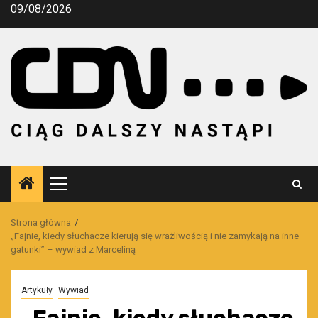
Przejdź
09/08/2026
do
treści
Menu
główne
Strona główna
„Fajnie, kiedy słuchacze kierują się wrażliwością i nie zamykają na inne
gatunki” – wywiad z Marceliną
Artykuły
Wywiad