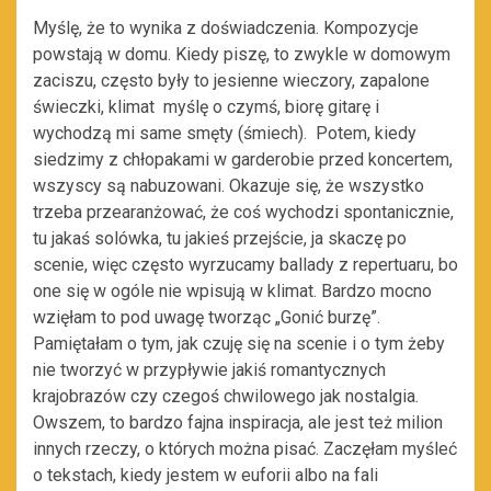
Myślę, że to wynika z doświadczenia. Kompozycje
powstają w domu. Kiedy piszę, to zwykle w domowym
zaciszu, często były to jesienne wieczory, zapalone
świeczki, klimat myślę o czymś, biorę gitarę i
wychodzą mi same smęty (śmiech). Potem, kiedy
siedzimy z chłopakami w garderobie przed koncertem,
wszyscy są nabuzowani. Okazuje się, że wszystko
trzeba przearanżować, że coś wychodzi spontanicznie,
tu jakaś solówka, tu jakieś przejście, ja skaczę po
scenie, więc często wyrzucamy ballady z repertuaru, bo
one się w ogóle nie wpisują w klimat. Bardzo mocno
wzięłam to pod uwagę tworząc „Gonić burzę”.
Pamiętałam o tym, jak czuję się na scenie i o tym żeby
nie tworzyć w przypływie jakiś romantycznych
krajobrazów czy czegoś chwilowego jak nostalgia.
Owszem, to bardzo fajna inspiracja, ale jest też milion
innych rzeczy, o których można pisać. Zaczęłam myśleć
o tekstach, kiedy jestem w euforii albo na fali