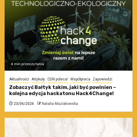
4 min przeczytania
Aktualności
Artykuły
CDN poleca!
Współpraca
Zapowiedzi
Zobaczyć Bałtyk takim, jaki być powinien –
kolejna edycja hackatonu Hack4Change!
23/06/2026
Natalia Maziakowska