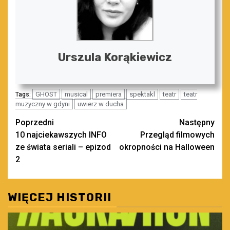
Urszula Korąkiewicz
GHOST
musical
premiera
spektakl
teatr
teatr
Tags:
muzyczny w gdyni
uwierz w ducha
Zobacz
Poprzedni
Następny
10 najciekawszych INFO
Przegląd filmowych
wpisy
ze świata seriali – epizod
okropności na Halloween
2
WIĘCEJ HISTORII