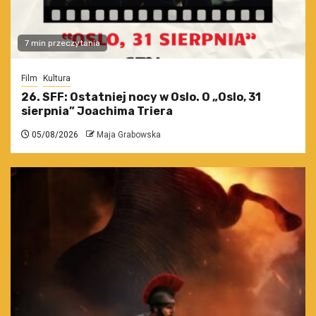
7 min przeczytania
Film
Kultura
26. SFF: Ostatniej nocy w Oslo. O „Oslo, 31
sierpnia” Joachima Triera
05/08/2026
Maja Grabowska