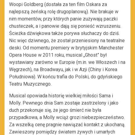
Woopi Goldberg (dostała za ten film Oskara za
najlepszą żeńską rolę drugoplanową). Nie brakuje w
nim momentów, przy których panie zużywają paczki
chusteczek, a i panowie dają się ponieść wzruszeniu.
Ścieżka dźwiękowa także porywa słuchaczy do dziś.
Nic więc dziwnego, że został przeniesiony na teatralne
deski. Od momentu premiery w brytyjskim Manchester
Opera House w 2011 roku, musical „Ghost” był
wystawiany zarówno w Europie (m.in. we Włoszech i na
Węgrzech), na Broadwayu, jak i w Azji (Chiny i Korea
Południowa). W końcu trafia do Polski, do gdyńskiego
Teatru Muzycznego.
Musical opowiada historię wielkiej miłości Sama i
Molly. Pewnego dnia Sam zostaje zastrzelony i jako
duch przekonuje się, że jego śmierć nie była
przypadkowa, a Molly wciąż grozi niebezpieczeństwo.
Za wszelką cenę pragnie nawiązać kontakt z ukochaną.
Zawieszony pomiędzy światem żywych i umarłych