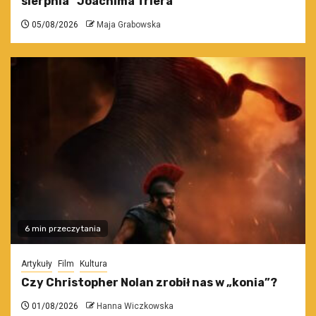
sierpnia” Joachima Triera
05/08/2026
Maja Grabowska
6 min przeczytania
Artykuły
Film
Kultura
Czy Christopher Nolan zrobił nas w „konia”?
01/08/2026
Hanna Wiczkowska