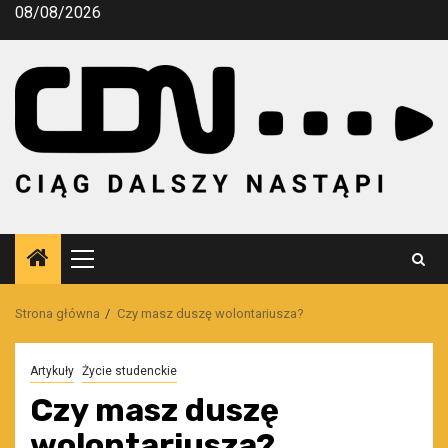
Przejdź
08/08/2026
do
treści
Menu
główne
Strona główna
Czy masz duszę wolontariusza?
Artykuły
Życie studenckie
Czy masz duszę
wolontariusza?