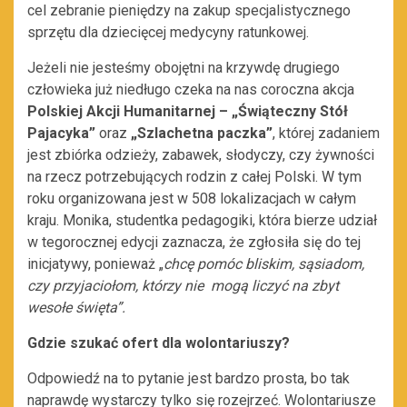
cel zebranie pieniędzy na zakup specjalistycznego
sprzętu dla dziecięcej medycyny ratunkowej.
Jeżeli nie jesteśmy obojętni na krzywdę drugiego
człowieka już niedługo czeka na nas coroczna akcja
Polskiej Akcji Humanitarnej – „Świąteczny Stół
Pajacyka”
oraz
„Szlachetna paczka”
, której zadaniem
jest zbiórka odzieży, zabawek, słodyczy, czy żywności
na rzecz potrzebujących rodzin z całej Polski. W tym
roku organizowana jest w 508 lokalizacjach w całym
kraju. Monika, studentka pedagogiki, która bierze udział
w tegorocznej edycji zaznacza, że zgłosiła się do tej
inicjatywy, ponieważ „
chcę pomóc bliskim, sąsiadom,
czy przyjaciołom, którzy nie mogą liczyć na zbyt
wesołe święta”.
Gdzie szukać ofert dla wolontariuszy?
Odpowiedź na to pytanie jest bardzo prosta, bo tak
naprawdę wystarczy tylko się rozejrzeć. Wolontariusze