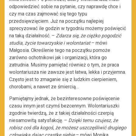
odpowiedzieć sobie na pytanie, czy naprawdę chce i
czy ma czas zajmować się tego typu
przedsięwzięciem. Już na początku najlepiej
sprecyzować ile godzin w tygodniu możemy poświęcić
na taką działalność. –
Zdarza się, że ciężko pogodzić
studia, życie towarzyskie i wolontariat
– mówi
Małgosia. Określenie tego na początku pomoże
zarówno ochotnikowi jak i organizacji, która go
zatrudnia. Musimy pamiętać również o tym, że praca
wolontariusza nie zawsze jest łatwa, lekka i przyjemna.
Często jest to zmaganie się z ludzkim cierpieniem,
chorobami, a nawet ze śmiercią…
Pamiętajmy jednak, że bezinteresowne poświęcenie
czasu innym jest czymś bezcennym. Wolontariuszki
zgodnie twierdzą, że z takiej działalności czerpią
niesamowitą satysfakcję. –
Dzięki temu czujesz, że
robisz coś dla kogoś, że możesz uszczęśliwić drugiego
człowieka dając cząstkę siebie
– mówi Monika.