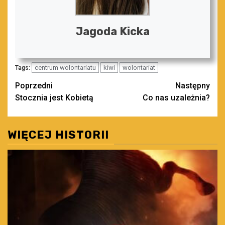
Jagoda Kicka
centrum wolontariatu
kiwi
wolontariat
Tags:
Zobacz
Poprzedni
Następny
Stocznia jest Kobietą
Co nas uzależnia?
wpisy
WIĘCEJ HISTORII