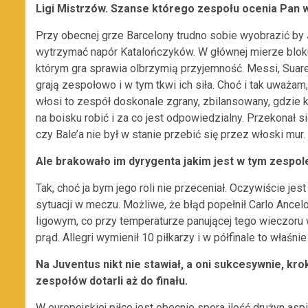
Ligi Mistrzów. Szanse którego zespołu ocenia Pan 
Przy obecnej grze Barcelony trudno sobie wyobrazić by 
wytrzymać napór Katalończyków. W głównej mierze blok
którym gra sprawia olbrzymią przyjemność. Messi, Suare
grają zespołowo i w tym tkwi ich siła. Choć i tak uważa
włosi to zespół doskonale zgrany, zbilansowany, gdzie k
na boisku robić i za co jest odpowiedzialny. Przekonał s
czy Bale’a nie był w stanie przebić się przez włoski mur.
Ale brakowało im dyrygenta jakim jest w tym zespol
Tak, choć ja bym jego roli nie przeceniał. Oczywiście jes
sytuacji w meczu. Możliwe, że błąd popełnił Carlo Ance
ligowym, co przy temperaturze panującej tego wieczoru
prąd. Allegri wymienił 10 piłkarzy i w półfinale to właśni
Na Juventus nikt nie stawiał, a oni sukcesywnie, kr
zespołów dotarli aż do finału.
W europejskiej piłce jest obecnie spora ilość drużyn asp