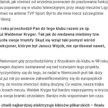
dańsk, jak również od września powracam do piastowania funkcj
u pojawiam się w studio telewizyjnym, przy okazji meczów Ligi
miec na antenie TVP Sport. Był to dla mnie mecz szczególnie
fsburg.
 roku przechodził Pan do tego klubu razem ze śp.
uż Waldemar Kryger. Tak jak do niedawna mieliśmy tzw.
ęciła swoje triumfy. Skąd się wziął taki pomysł wśród
ekcjoner, którym był Janusz Wójcik, nie spróbował nawet,
. Natomiast gdy przychodziliśmy z Krzyśkiem do klubu w 98 roku
wagen dopiero zastanawiał się nad rozwojem tego projektu.
zyczyniliśmy się do tego, że nadal w Niemczech jest tak duży
ż już rok po awansie zakwalifikowaliśmy się do europejskich
my, że można stworzyć dobrą drużynę. Co ważne, nasza trójka
 o losach meczu. Waldek Kryger był bardzo nieprzyjemny w kryci
 ja swoje bramki strzelałem. Bardzo miło wspominam ten czas.
chwili najbardziej elektryzuje kibiców piłkarskich – finału