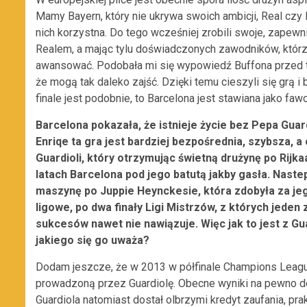
Mamy Bayern, który nie ukrywa swoich ambicji, Real czy
nich korzystna. Do tego wcześniej zrobili swoje, zapewn
Realem, a mając tylu doświadczonych zawodników, którz
awansować. Podobała mi się wypowiedź Buffona przed t
że mogą tak daleko zajść. Dzięki temu cieszyli się grą i
finale jest podobnie, to Barcelona jest stawiana jako fawo
Barcelona pokazała, że istnieje życie bez Pepa Guardi
Enriqe ta gra jest bardziej bezpośrednia, szybsza, a
Guardioli, który otrzymując świetną drużynę po Rijk
latach Barcelona pod jego batutą jakby gasła. Nast
maszynę po Juppie Heynckesie, która zdobyła za je
ligowe, po dwa finały Ligi Mistrzów, z których jede
sukcesów nawet nie nawiązuje. Więc jak to jest z Gua
jakiego się go uważa?
Dodam jeszcze, że w 2013 w półfinale Champions Leagu
prowadzoną przez Guardiolę. Obecne wyniki na pewno do
Guardiola natomiast dostał olbrzymi kredyt zaufania, pra