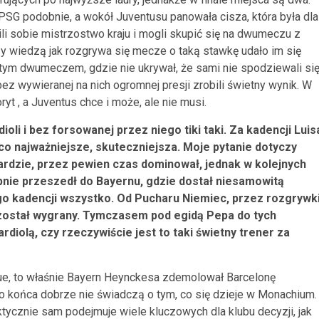
 PSG podobnie, a wokół Juventusu panowała cisza, która była dla
ili sobie mistrzostwo kraju i mogli skupić się na dwumeczu z
y wiedzą jak rozgrywa się mecze o taką stawkę udało im się
ym dwumeczem, gdzie nie ukrywał, że sami nie spodziewali si
 bez wywieranej na nich ogromnej presji zrobili świetny wynik. W
ryt , a Juventus chce i może, ale nie musi.
oli i bez forsowanej przez niego tiki taki. Za kadencji Luis
 co najważniejsze, skuteczniejsza. Moje pytanie dotyczy
aardzie, przez pewien czas dominował, jednak w kolejnych
epnie przeszedł do Bayernu, gdzie dostał niesamowitą
go kadencji wszystko. Od Pucharu Niemiec, przez rozgrywk
n został wygrany. Tymczasem pod egidą Pepa do tych
rdiolą, czy rzeczywiście jest to taki świetny trener za
e, to właśnie Bayern Heynckesa zdemolował Barcelonę
 końca dobrze nie świadczą o tym, co się dzieje w Monachium.
ktycznie sam podejmuje wiele kluczowych dla klubu decyzji, jak