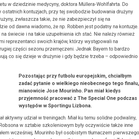
etu w dziedzinie medycyny, doktora Müllera-Wohlfahrta. Do
 ostatnich kontuzjach, przy tej swobodzie budowania drużyny
użyny, zwłaszcza takie, że nie zabezpieczył się na
ie od dawna wiadomo, że np. Robben jest podatny na kontuzje.
na świecie i na takie uzupełnienia ich stać. Nie należy również
i reprezentanci swoich krajów, którzy występowali na
rugiej części sezonu przemęczeni. Jednak Bayern to bardzo
ją co się dzieje w drużynie i gdy będzie trzeba – odpowiednio
Pozostając przy futbolu europejskim, chciałbym
zadać pytanie o wielkiego nieobecnego tego finału,
mianowicie Jose Mourinho. Pan miał kiedys
przyjemność pracować z The Special One podczas
występów w Sportingu Lizbona.
ał aktywny udział w treningach. Miał ku temu solidne podwaliny,
i Robsona w sztabie szkoleniowym były oczywiście także inne
niałem wcześniej, Mourinho był osobistym tłumaczem pierwszeg