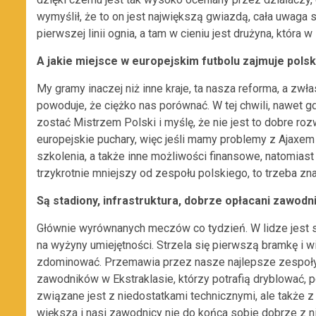
wymyślił, że to on jest największą gwiazdą, cała uwaga sk
pierwszej linii ognia, a tam w cieniu jest drużyna, któ
A jakie miejsce w europejskim futbolu zajmuje pols
My gramy inaczej niż inne kraje, ta nasza reforma, a z
powoduje, że ciężko nas porównać. W tej chwili, nawet g
zostać Mistrzem Polski i myślę, że nie jest to dobre ro
europejskie puchary, więc jeśli mamy problemy z Ajaxem t
szkolenia, a także inne możliwości finansowe, natomia
trzykrotnie mniejszy od zespołu polskiego, to trzeba zn
Są stadiony, infrastruktura, dobrze opłacani zawodn
Głównie wyrównanych meczów co tydzień. W lidze jest sp
na wyżyny umiejętności. Strzela się pierwszą bramkę i w
zdominować. Przemawia przez nasze najlepsze zespoły
zawodników w Ekstraklasie, którzy potrafią dryblować, 
związane jest z niedostatkami technicznymi, ale także z
większa i nasi zawodnicy nie do końca sobie dobrze z n