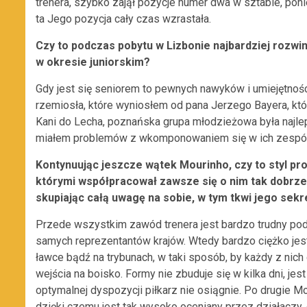
trenera, szybko zajął pozycje numer dwa w sztabie, po
ta Jego pozycja cały czas wzrastała.
Czy to podczas pobytu w Lizbonie najbardziej rozwiną
w okresie juniorskim?
Gdy jest się seniorem to pewnych nawyków i umiejętności
rzemiosła, które wyniosłem od pana Jerzego Bayera, kt
Kani do Lecha, poznańska grupa młodzieżowa była najlep
miałem problemów z wkomponowaniem się w ich zespół 
Kontynuując jeszcze wątek Mourinho, czy to styl pro
którymi współpracował zawsze się o nim tak dobrze
skupiając całą uwagę na sobie, w tym tkwi jego sekr
Przede wszystkim zawód trenera jest bardzo trudny po
samych reprezentantów krajów. Wtedy bardzo ciężko jes
ławce bądź na trybunach, w taki sposób, by każdy z nic
wejścia na boisko. Formy nie zbuduje się w kilka dni, jes
optymalnej dyspozycji piłkarz nie osiągnie. Po drugie M
dzięki czemu jest tak wysoko oceniany przez działaczy,