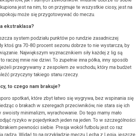
upiona jest na nim, to on przyjmuje te wszystkie ciosy, jest na
ra w spokoju może się przygotowywać do meczu.
ka ekstraklasa?
właszcza system podziału punktów po rundzie zasadniczej
dy ktoś gra 70-80 procent sezonu dobrze to nie wystarcza, by
związanie. Największym wyznacznikiem siły każdej z lig są
o raczej mnie nie dziwi. To zupełnie inna półka, inny sposób
st jeżeli przegrywamy z zespołem ze wschodu, który ma budżet
aleźć przyczyny takiego stanu rzeczy.
icy, to czego nam brakuje?
oro spotkań, które zbyt łatwo się wygrywa, bez wspinania się
iedząc o brakach w szeregach przeciwników, nie stara się ich
 swoisty minimalizm, wyrachowanie. Do tego mamy mało
podjąć ryzyko w pojedynkach jeden na jeden. To w szczególności
 brakiem pewności siebie. Presja wokół futbolu jest co raz
ią radzą. Widać to na przykładzie meczu Lecha z Legią, jeszcze