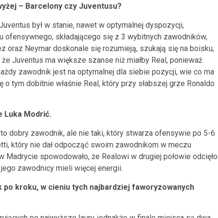
wyżej – Barcelony czy Juventusu?
Juventus był w stanie, nawet w optymalnej dyspozycji,
u ofensywnego, składającego się z 3 wybitnych zawodników,
z oraz Neymar doskonale się rozumieją, szukają się na boisku,
m, że Juventus ma większe szanse niż miałby Real, ponieważ
ażdy zawodnik jest na optymalnej dla siebie pozycji, wie co ma
ię o tym dobitnie właśnie Real, który przy słabszej grze Ronaldo
e Luka Modrić.
t to dobry zawodnik, ale nie taki, który stwarza ofensywie po 5-6
lotti, który nie dał odpocząć swoim zawodnikom w meczu
 w Madrycie spowodowało, że Realowi w drugiej połowie odcięło
e jego zawodnicy mieli więcej energii.
ok po kroku, w cieniu tych najbardziej faworyzowanych
irujących po najwyższe laury, jednakże w finale miejsca są dwa.