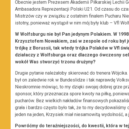
Obecnie jestem Prezesem Akademii Piłkarskiej Lechii G
Ambasadora Reprezentacji Polski U21. Od czasu do czas
Mistrzów czy w związku z ostatnim finałem Pucharu Nie
istotny, ponieważ wystąpił w nim mój były klub – Vfl Wol
W Wolfsburgu nie był Pan jedynym Polakiem. W 1998
Krzysztofem Nowakiem, zaś w zespole od roku był j
trójkę z Borussii, tak wtedy trójka Polaków w Vfl świ
działaczy z Wolfsburga oraz dlaczego ówczesny sel
wokół Was stworzyć trzonu drużyny?
Drugie pytanie należałoby skierować do trenera Wójcika
był on zaledwie rok w Bundeslidze i tak naprawdę Volks
Nieskromnie mówiąc, to my dzięki swojej dobrej grze pr
sponsor, który przeznacza spore kwoty na piłkę, poniewa
pucharów. Bez wielkich nakładów finansowych pokazaliś
grała i bardzo często było tak, że to my decydowaliśmy
jeden na jeden, Krzysiek miał niesamowitą wydolność, a
Powróćmy do teraźniejszości, do kwestii, która w tej 