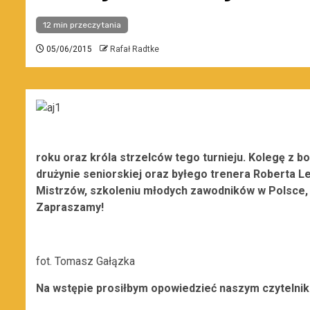
12 min przeczytania
05/06/2015
Rafał Radtke
roku oraz króla strzelców tego turnieju. Kolegę z b
drużynie seniorskiej oraz byłego trenera Roberta L
Mistrzów, szkoleniu młodych zawodników w Polsce, 
Zapraszamy!
fot. Tomasz Gałązka
Na wstępie prosiłbym opowiedzieć naszym czytelnik