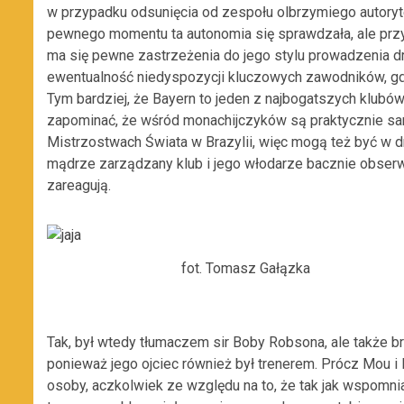
w przypadku odsunięcia od zespołu olbrzymiego autoryt
pewnego momentu ta autonomia się sprawdzała, ale przy
ma się pewne zastrzeżenia do jego stylu prowadzenia dr
ewentualność niedyspozycji kluczowych zawodników, gdz
Tym bardziej, że Bayern to jeden z najbogatszych klubów 
zapominać, że wśród monachijczyków są praktycznie sam
Mistrzostwach Świata w Brazylii, więc mogą też być w d
mądrze zarządzany klub i jego włodarze bacznie obserwu
zareagują.
fot. Tomasz Gałązka
Tak, był wtedy tłumaczem sir Boby Robsona, ale także br
ponieważ jego ojciec również był trenerem. Prócz Mou 
osoby, aczkolwiek ze względu na to, że tak jak wspom