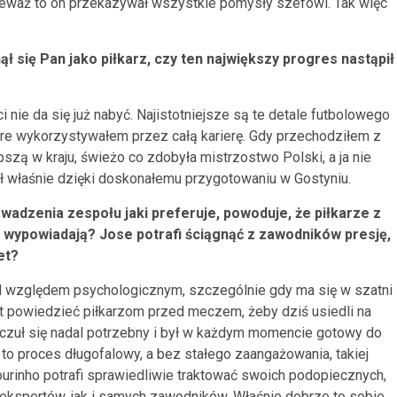
nieważ to on przekazywał wszystkie pomysły szefowi. Tak więc
ł się Pan jako piłkarz, czy ten największy progres nastąpił
 nie da się już nabyć. Najistotniejsze są te detale futbolowego
óre wykorzystywałem przez całą karierę. Gdy przechodziłem z
szą w kraju, świeżo co zdobyła mistrzostwo Polski, a ja nie
właśnie dzięki doskonałemu przygotowaniu w Gostyniu.
wadzenia zespołu jaki preferuje, powoduje, że piłkarze z
 wypowiadają? Jose potrafi ściągnąć z zawodników presję,
et?
d względem psychologicznym, szczególnie gdy ma się w szatni
t powiedzieć piłkarzom przed meczem, żeby dziś usiedli na
h czuł się nadal potrzebny i był w każdym momencie gotowy do
t to proces długofalowy, a bez stałego zaangażowania, takiej
ourinho potrafi sprawiedliwie traktować swoich podopiecznych,
 ekspertów, jak i samych zawodników. Właśnie dobrze to sobie