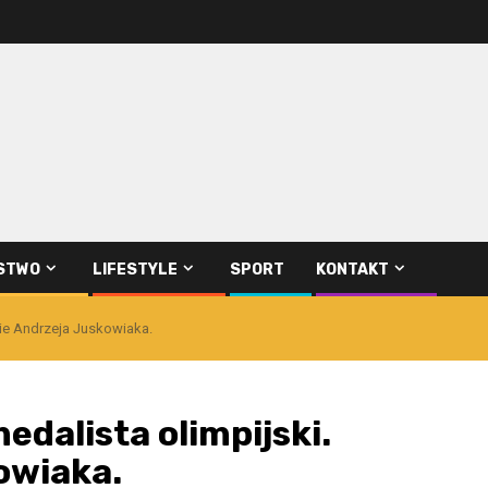
STWO
LIFESTYLE
SPORT
KONTAKT
cie Andrzeja Juskowiaka.
edalista olimpijski.
owiaka.