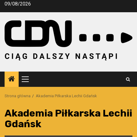
Przejdź
09/08/2026
do
treści
Menu
główne
Strona główna
Akademia Piłkarska Lechii Gdańsk
Akademia Piłkarska Lechii
Gdańsk