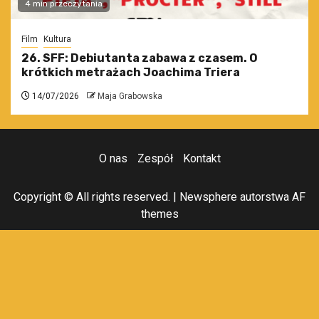
4 min przeczytania
Film
Kultura
26. SFF: Debiutanta zabawa z czasem. O
krótkich metrażach Joachima Triera
14/07/2026
Maja Grabowska
O nas
Zespół
Kontakt
Copyright © All rights reserved.
|
Newsphere
autorstwa AF
themes