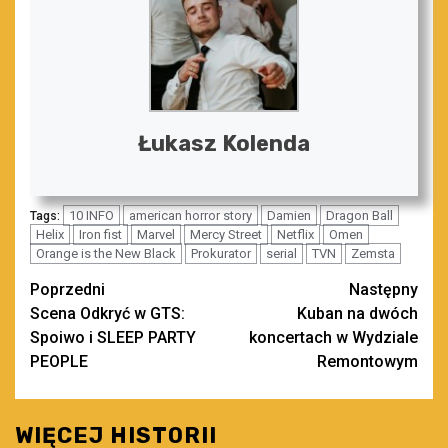
Łukasz Kolenda
10 INFO
american horror story
Damien
Dragon Ball
Tags:
Helix
Iron fist
Marvel
Mercy Street
Netflix
Omen
Orange is the New Black
Prokurator
serial
TVN
Zemsta
Zobacz
Poprzedni
Następny
Scena Odkryć w GTS:
Kuban na dwóch
wpisy
Spoiwo i SLEEP PARTY
koncertach w Wydziale
PEOPLE
Remontowym
WIĘCEJ HISTORII