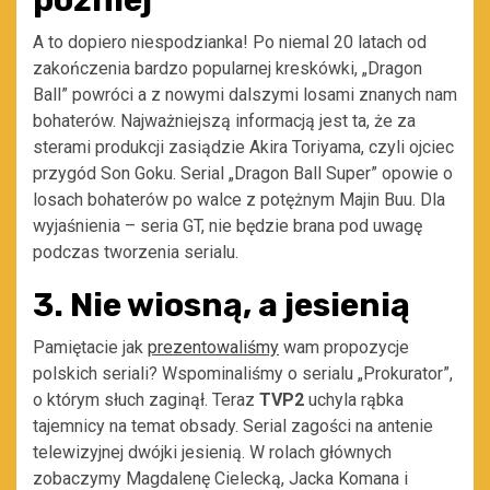
później
A to dopiero niespodzianka! Po niemal 20 latach od
zakończenia bardzo popularnej kreskówki, „Dragon
Ball” powróci a z nowymi dalszymi losami znanych nam
bohaterów. Najważniejszą informacją jest ta, że za
sterami produkcji zasiądzie Akira Toriyama, czyli ojciec
przygód Son Goku. Serial „Dragon Ball Super” opowie o
losach bohaterów po walce z potężnym Majin Buu. Dla
wyjaśnienia – seria GT, nie będzie brana pod uwagę
podczas tworzenia serialu.
3. Nie wiosną, a jesienią
Pamiętacie jak
prezentowaliśmy
wam propozycje
polskich seriali? Wspominaliśmy o serialu „Prokurator”,
o którym słuch zaginął. Teraz
TVP2
uchyla rąbka
tajemnicy na temat obsady. Serial zagości na antenie
telewizyjnej dwójki jesienią. W rolach głównych
zobaczymy Magdalenę Cielecką, Jacka Komana i