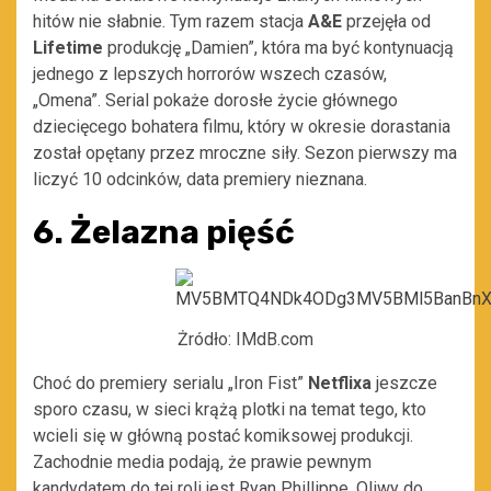
hitów nie słabnie. Tym razem stacja
A&E
przejęła od
Lifetime
produkcję „Damien”, która ma być kontynuacją
jednego z lepszych horrorów wszech czasów,
„Omena”. Serial pokaże dorosłe życie głównego
dziecięcego bohatera filmu, który w okresie dorastania
został opętany przez mroczne siły. Sezon pierwszy ma
liczyć 10 odcinków, data premiery nieznana.
6. Żelazna pięść
Żródło: IMdB.com
Choć do premiery serialu „Iron Fist”
Netflixa
jeszcze
sporo czasu, w sieci krążą plotki na temat tego, kto
wcieli się w główną postać komiksowej produkcji.
Zachodnie media podają, że prawie pewnym
kandydatem do tej roli jest Ryan Phillippe. Oliwy do