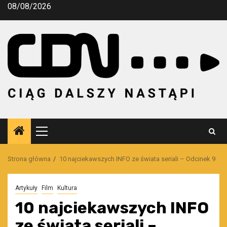
Przejdź
08/08/2026
do
treści
Menu
główne
Strona główna
10 najciekawszych INFO ze świata seriali – Odcinek 9
Artykuły
Film
Kultura
10 najciekawszych INFO
ze świata seriali –