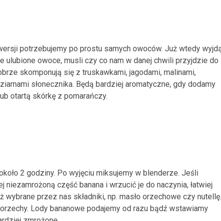
j wersji potrzebujemy po prostu samych owoców. Już wtedy wyjd
e ulubione owoce, musli czy co nam w danej chwili przyjdzie do
obrze skomponują się z truskawkami, jagodami, malinami,
ziarnami słonecznika. Będą bardziej aromatyczne, gdy dodamy
 lub otartą skórkę z pomarańczy.
około 2 godziny. Po wyjęciu miksujemy w blenderze. Jeśli
iezamrożoną część banana i wrzucić je do naczynia, łatwiej
wybrane przez nas składniki, np. masło orzechowe czy nutellę
 orzechy. Lody bananowe podajemy od razu bądź wstawiamy
ardziej zmrożone.