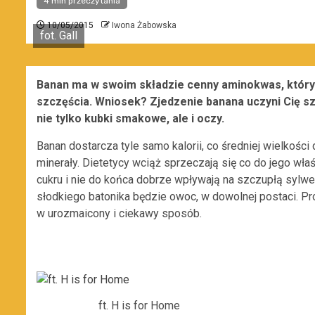
4 min przeczytania
10/05/2015
Iwona Żabowska
fot. Gall
Banan ma w swoim składzie cenny aminokwas, który
szczęścia. Wniosek? Zjedzenie banana uczyni Cię s
nie tylko kubki smakowe, ale i oczy.
Banan dostarcza tyle samo kalorii, co średniej wielkości
minerały. Dietetycy wciąż sprzeczają się co do jego wł
cukru i nie do końca dobrze wpływają na szczupłą sylw
słodkiego batonika będzie owoc, w dowolnej postaci. Pr
w urozmaicony i ciekawy sposób.
ft. H is for Home