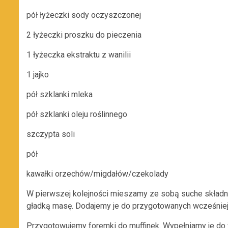
pół łyżeczki sody oczyszczonej
2 łyżeczki proszku do pieczenia
1 łyżeczka ekstraktu z wanilii
1 jajko
pół szklanki mleka
pół szklanki oleju roślinnego
szczypta soli
pół
kawałki orzechów/migdałów/czekolady
W pierwszej kolejności mieszamy ze sobą suche składni
gładką masę. Dodajemy je do przygotowanych wcześniej sy
Przygotowujemy foremki do muffinek. Wypełniamy je do 