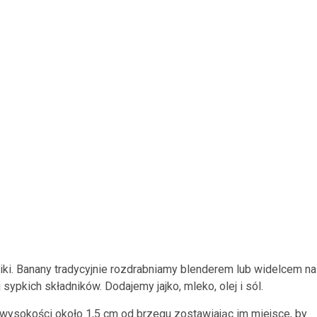
ki. Banany tradycyjnie rozdrabniamy blenderem lub widelcem na
pkich składników. Dodajemy jajko, mleko, olej i sól.
wysokości około 1,5 cm od brzegu zostawiając im miejsce, by