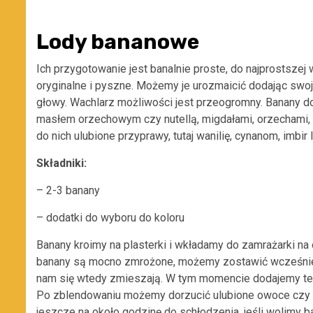
Lody bananowe
Ich przygotowanie jest banalnie proste, do najprostsze
oryginalne i pyszne. Możemy je urozmaicić dodając swoj
głowy. Wachlarz możliwości jest przeogromny. Banany d
masłem orzechowym czy nutellą, migdałami, orzechami, 
do nich ulubione przyprawy, tutaj wanilię, cynanom, imbir
Składniki:
– 2-3 banany
– dodatki do wyboru do koloru
Banany kroimy na plasterki i wkładamy do zamrażarki na 
banany są mocno zmrożone, możemy zostawić wcześniej n
nam się wtedy zmieszają. W tym momencie dodajemy też 
Po zblendowaniu możemy dorzucić ulubione owoce czy
jeszcze na około godzinę do schłodzenia, jeśli wolimy b