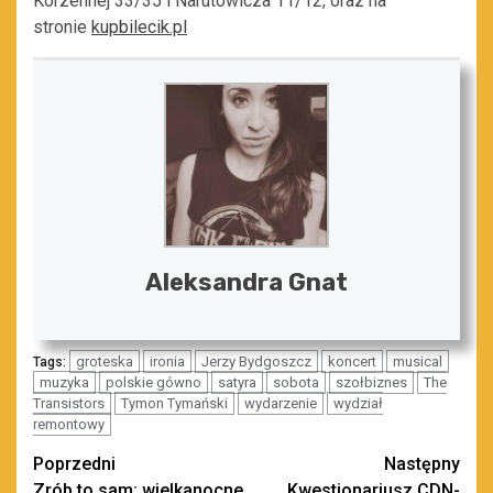
Korzennej 33/35 i Narutowicza 11/12, oraz na
stronie
kupbilecik.pl
Aleksandra Gnat
groteska
ironia
Jerzy Bydgoszcz
koncert
musical
Tags:
muzyka
polskie gówno
satyra
sobota
szołbiznes
The
Transistors
Tymon Tymański
wydarzenie
wydział
remontowy
Zobacz
Poprzedni
Następny
Zrób to sam: wielkanocne
Kwestionariusz CDN-