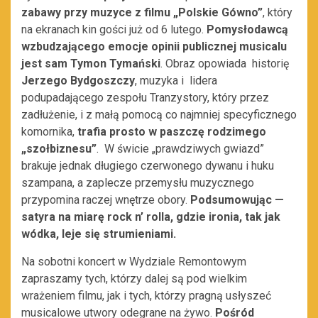
zabawy przy muzyce z filmu „Polskie Gówno”
, który
na ekranach kin gości już od 6 lutego.
Pomysłodawcą
wzbudzającego emocje opinii publicznej musicalu
jest sam Tymon Tymański
. Obraz opowiada historię
Jerzego Bydgoszczy
, muzyka i lidera
podupadającego zespołu Tranzystory, który przez
zadłużenie, i z małą pomocą co najmniej specyficznego
komornika,
trafia prosto w paszczę rodzimego
„szołbiznesu”
. W świcie „prawdziwych gwiazd”
brakuje jednak długiego czerwonego dywanu i huku
szampana, a zaplecze przemysłu muzycznego
przypomina raczej wnętrze obory.
Podsumowując —
satyra na miarę rock n’ rolla, gdzie ironia, tak jak
wódka, leje się strumieniami.
Na sobotni koncert w Wydziale Remontowym
zapraszamy tych, którzy dalej są pod wielkim
wrażeniem filmu, jak i tych, którzy pragną usłyszeć
musicalowe utwory odegrane na żywo.
Pośród