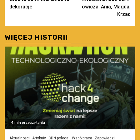
wpisy
dekoracje
owicza: Ania, Magda,
Krzaq
WIĘCEJ HISTORII
4 min przeczytania
Aktualności
Artykuły
CDN poleca!
Współpraca
Zapowiedzi