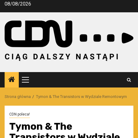
Przejdź
08/08/2026
do
treści
Menu
główne
Strona główna
Tymon & The Transistors w Wydziale Remontowym
CDN poleca!
Tymon & The
Transistors w Wydziale