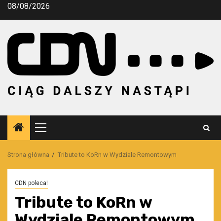
Przejdź
08/08/2026
do
treści
Menu
główne
Strona główna
Tribute to KoRn w Wydziale Remontowym
CDN poleca!
Tribute to KoRn w
Wydziale Remontowym