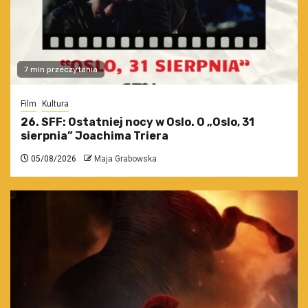
7 min przeczytania
Film
Kultura
26. SFF: Ostatniej nocy w Oslo. O „Oslo, 31
sierpnia” Joachima Triera
05/08/2026
Maja Grabowska