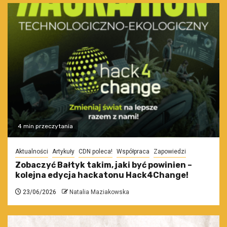
4 min przeczytania
Aktualności
Artykuły
CDN poleca!
Współpraca
Zapowiedzi
Zobaczyć Bałtyk takim, jaki być powinien –
kolejna edycja hackatonu Hack4Change!
23/06/2026
Natalia Maziakowska