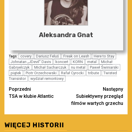
Aleksandra Gnat
covery
Dariusz Feluś
Freak on Leash
Here to Stay
Tags:
Johnatan „JDevil” Davis
koncert
KORN
metal
Michał
Gabryelczyk
Michał Sacharczuk
nu metal
Paweł Świniarski
piątek
Piotr Orzechowski
Rafał Cyrocki
tribute
Twisted
Transistor
wydział remontowy
Zobacz
Poprzedni
Następny
TSA w klubie Atlantic
Subiektywny przegląd
wpisy
filmów wartych grzechu
WIĘCEJ HISTORII