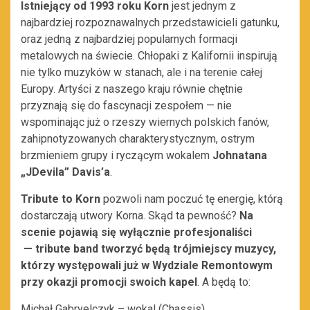
Istniejący od 1993 roku Korn
jest jednym z
najbardziej rozpoznawalnych przedstawicieli gatunku,
oraz jedną z najbardziej popularnych formacji
metalowych na świecie. Chłopaki z Kalifornii inspirują
nie tylko muzyków w stanach, ale i na terenie całej
Europy. Artyści z naszego kraju równie chętnie
przyznają się do fascynacji zespołem — nie
wspominając już o rzeszy wiernych polskich fanów,
zahipnotyzowanych charakterystycznym, ostrym
brzmieniem grupy i ryczącym wokalem
Johnatana
„JDevila” Davis’a
.
Tribute to Korn
pozwoli nam poczuć tę energię, którą
dostarczają utwory Korna. Skąd ta pewność?
Na
scenie pojawią się wyłącznie profesjonaliści
— tribute band tworzyć będą trójmiejscy muzycy,
którzy występowali już w Wydziale Remontowym
przy okazji promocji swoich kapel
. A będą to:
Michał Gabryelczyk – wokal (Chassis)