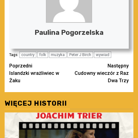
Paulina Pogorzelska
country
folk
muzyka
Peter J Birch
wywiad
Tags:
Zobacz
Poprzedni
Następny
Islandzki wrażliwiec w
Cudowny wieczór z Raz
wpisy
Żaku
Dwa Trzy
WIĘCEJ HISTORII