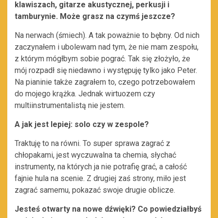
klawiszach, gitarze akustycznej, perkusji i
tamburynie. Może grasz na czymś jeszcze?
Na nerwach (śmiech). A tak poważnie to bębny. Od nich
zaczynałem i ubolewam nad tym, że nie mam zespołu,
z którym mógłbym sobie pograć. Tak się złożyło, że
mój rozpadł się niedawno i występuję tylko jako Peter.
Na pianinie także zagrałem to, czego potrzebowałem
do mojego krążka. Jednak wirtuozem czy
multiinstrumentalistą nie jestem.
A jak jest lepiej: solo czy w zespole?
Traktuję to na równi. To super sprawa zagrać z
chłopakami, jest wyczuwalna ta chemia, słychać
instrumenty, na których ja nie potrafię grać, a całość
fajnie hula na scenie. Z drugiej zaś strony, miło jest
zagrać samemu, pokazać swoje drugie oblicze.
Jesteś otwarty na nowe dźwięki? Co powiedziałbyś