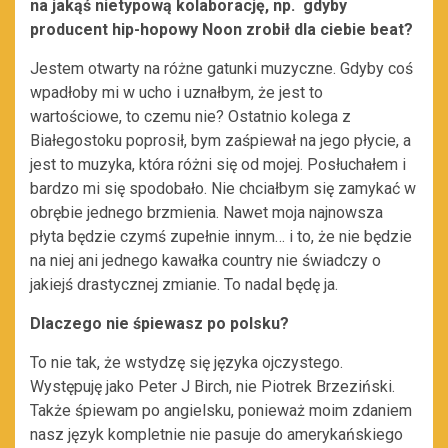
na jakąś nietypową kolaborację, np. gdyby
producent hip-hopowy Noon zrobił dla ciebie beat?
Jestem otwarty na różne gatunki muzyczne. Gdyby coś
wpadłoby mi w ucho i uznałbym, że jest to
wartościowe, to czemu nie? Ostatnio kolega z
Białegostoku poprosił, bym zaśpiewał na jego płycie, a
jest to muzyka, która różni się od mojej. Posłuchałem i
bardzo mi się spodobało. Nie chciałbym się zamykać w
obrębie jednego brzmienia. Nawet moja najnowsza
płyta będzie czymś zupełnie innym… i to, że nie będzie
na niej ani jednego kawałka country nie świadczy o
jakiejś drastycznej zmianie. To nadal będę ja.
Dlaczego nie śpiewasz po polsku?
To nie tak, że wstydzę się języka ojczystego.
Występuję jako Peter J Birch, nie Piotrek Brzeziński.
Także śpiewam po angielsku, ponieważ moim zdaniem
nasz język kompletnie nie pasuje do amerykańskiego