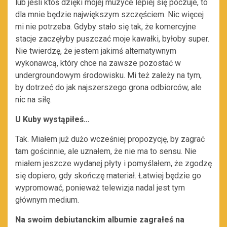
lub jeśli ktoś dzięki mojej muzyce lepiej się poczuje, to
dla mnie będzie największym szczęściem. Nic więcej
mi nie potrzeba. Gdyby stało się tak, że komercyjne
stacje zaczęłyby puszczać moje kawałki, byłoby super.
Nie twierdzę, że jestem jakimś alternatywnym
wykonawcą, który chce na zawsze pozostać w
undergroundowym środowisku. Mi też zależy na tym,
by dotrzeć do jak najszerszego grona odbiorców, ale
nic na siłę.
U Kuby wystąpiłeś…
Tak. Miałem już dużo wcześniej propozycję, by zagrać
tam gościnnie, ale uznałem, że nie ma to sensu. Nie
miałem jeszcze wydanej płyty i pomyślałem, że zgodzę
się dopiero, gdy skończę materiał. Łatwiej będzie go
wypromować, ponieważ telewizja nadal jest tym
głównym medium.
Na swoim debiutanckim albumie zagrałeś na