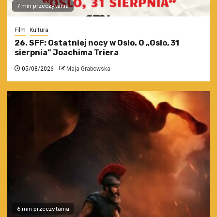
7 min przeczytania
Film
Kultura
26. SFF: Ostatniej nocy w Oslo. O „Oslo, 31
sierpnia” Joachima Triera
05/08/2026
Maja Grabowska
6 min przeczytania