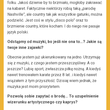
folku. Jakoś dziwnie by to brzmiało, mogłoby zakrawać
na kabaret. Faktycznie niektórzy robią taką „parodię
Nashville”, ale country tak jak wszystkie gatunki, można
podzielić. Jest coś w stylu „disco polo” oraz to
brzmienie country, które kocham. I do niego nie pasuje
język polski.
Odstąpmy od muzyki, bo jeśli nie ona to…? Jakie są
twoje inne zajawki?
Obecnie jestem już ukierunkowany na jedno. Utrzymuję
się z muzyki, z czego jestem przeszczęśliwy. A co
jeszcze? Lubię sport, zwłaszcza piłkę nożną. A kiedyś
nawet trenowałem karate przez 8 lat…i kiedyś nawet
wiązałem z tym przyszłość. Dzisiaj wiem jednak, że
muzyka jest moim priorytetem.
Pozwolę sobie zapytać o brodę… To uzupełnienie
wizerunku artystycznego czy kaprys?