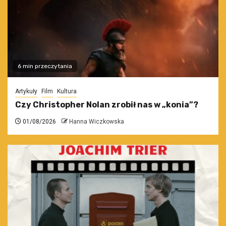
6 min przeczytania
Artykuły
Film
Kultura
Czy Christopher Nolan zrobił nas w „konia”?
01/08/2026
Hanna Wiczkowska