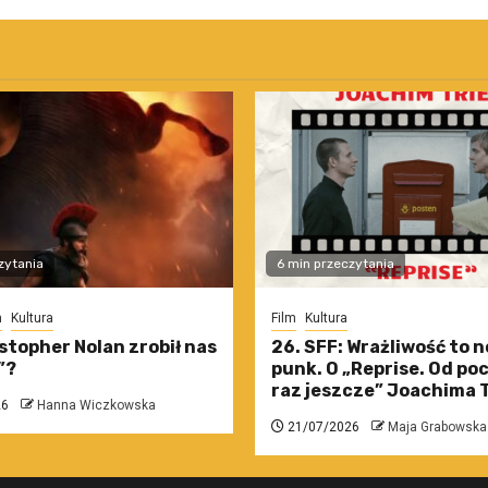
zytania
6 min przeczytania
m
Kultura
Film
Kultura
stopher Nolan zrobił nas
26. SFF: Wrażliwość to 
”?
punk. O „Reprise. Od po
raz jeszcze” Joachima T
26
Hanna Wiczkowska
21/07/2026
Maja Grabowska