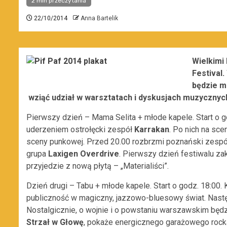
2 min przeczytania
22/10/2014
Anna Bartelik
Wielkimi 
Festival
będzie mo
wziąć udział w warsztatach i dyskusjach muzycznyc
Pierwszy dzień – Mama Selita + młode kapele. Start o 
uderzeniem ostrołęcki zespół
Karrakan
. Po nich na sce
sceny punkowej. Przed 20.00 rozbrzmi poznański zesp
grupa
Laxigen Overdrive
. Pierwszy dzień festiwalu 
przyjedzie z nową płytą – „Materialiści”.
Dzień drugi – Tabu + młode kapele. Start o godz. 18:00.
publiczność w magiczny, jazzowo-bluesowy świat. Następ
Nostalgicznie, o wojnie i o powstaniu warszawskim będ
Strzał w Głowę
, pokaże energicznego garażowego rock