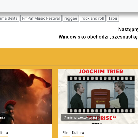
ma Selita
Pif Paf Music Festival
reggae
rock and roll
Tabu
Następn
Windowisko obchodzi „szesnastkę
nia
7 min przeczytania
ltura
Film
Kultura