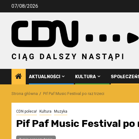
Przejdź
07/08/2026
do
treści
AKTUALNOŚCI
KULTURA
SPOŁECZEŃ
Strona główna
Pif Paf Music Festival po raz trzeci
CDN poleca!
Kultura
Muzyka
Pif Paf Music Festival po 