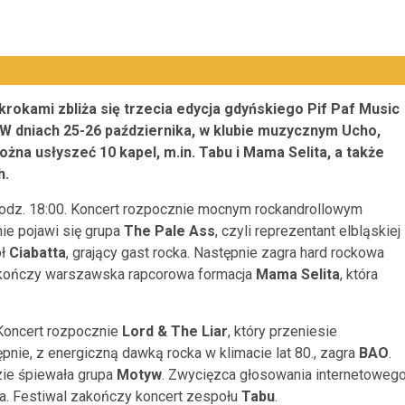
krokami zbliża się trzecia edycja gdyńskiego Pif Paf Music
. W dniach 25-26 października, w klubie muzycznym Ucho,
żna usłyszeć 10 kapel, m.in. Tabu i Mama Selita, a także
h.
godz. 18:00. Koncert rozpocznie mocnym rockandrollowym
nie pojawi się grupa
The Pale Ass
, czyli reprezentant elbląskiej
ół
Ciabatta
, grający gast rocka. Następnie zagra hard rockowa
zakończy warszawska rapcorowa formacja
Mama Selita
, która
 Koncert rozpocznie
Lord & The Liar
, który przeniesie
nie, z energiczną dawką rocka w klimacie lat 80., zagra
BAO
.
zie śpiewała grupa
Motyw
. Zwycięzca głosowania internetowego
a. Festiwal zakończy koncert zespołu
Tabu
.