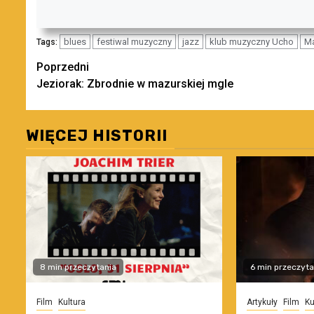
blues
festiwal muzyczny
jazz
klub muzyczny Ucho
Ma
Tags:
Zobacz
Poprzedni
Jeziorak: Zbrodnie w mazurskiej mgle
wpisy
WIĘCEJ HISTORII
8 min przeczytania
6 min przeczyta
Film
Kultura
Artykuły
Film
Ku