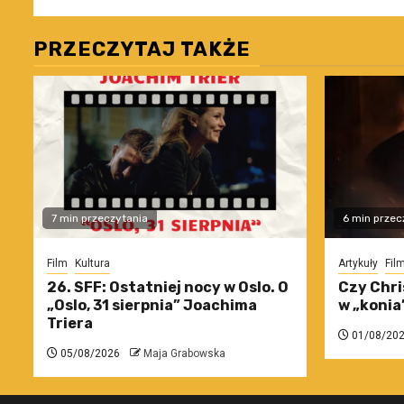
PRZECZYTAJ TAKŻE
7 min przeczytania
6 min przec
Film
Kultura
Artykuły
Fil
26. SFF: Ostatniej nocy w Oslo. O
Czy Chri
„Oslo, 31 sierpnia” Joachima
w „konia
Triera
01/08/20
05/08/2026
Maja Grabowska