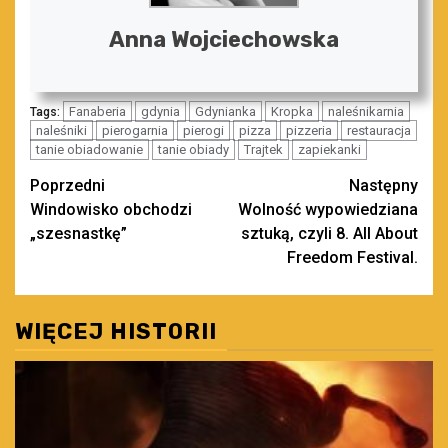
Anna Wojciechowska
Fanaberia
gdynia
Gdynianka
Kropka
naleśnikarnia
Tags:
naleśniki
pierogarnia
pierogi
pizza
pizzeria
restauracja
tanie obiadowanie
tanie obiady
Trajtek
zapiekanki
Zobacz
Poprzedni
Następny
Windowisko obchodzi
Wolność wypowiedziana
wpisy
„szesnastkę”
sztuką, czyli 8. All About
Freedom Festival.
WIĘCEJ HISTORII