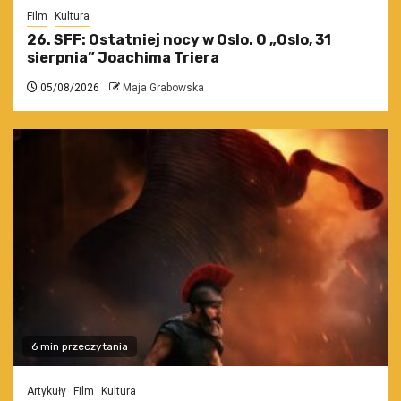
Film
Kultura
26. SFF: Ostatniej nocy w Oslo. O „Oslo, 31
sierpnia” Joachima Triera
05/08/2026
Maja Grabowska
6 min przeczytania
Artykuły
Film
Kultura