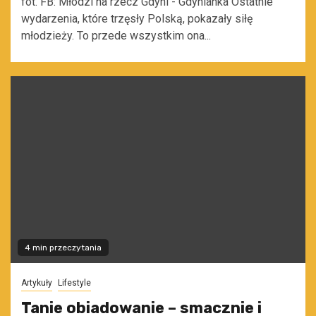
fot. FB: Młodzi na rzecz Gdyni - Gdynianka Ostatnie
wydarzenia, które trzęsły Polską, pokazały siłę
młodzieży. To przede wszystkim ona...
4 min przeczytania
Artykuły
Lifestyle
Tanie obiadowanie – smacznie i