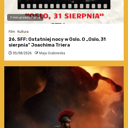
7 min przeczytania
Film
Kultura
26. SFF: Ostatniej nocy w Oslo. O „Oslo, 31
sierpnia” Joachima Triera
05/08/2026
Maja Grabowska