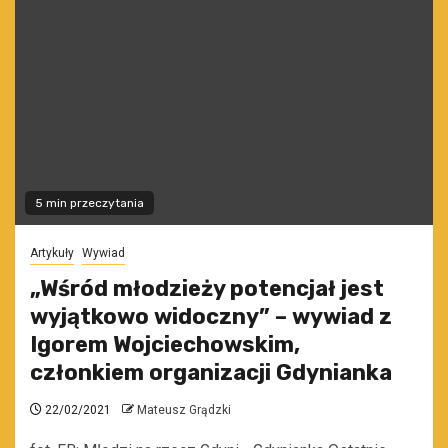
5 min przeczytania
Artykuły
Wywiad
„Wśród młodzieży potencjał jest
wyjątkowo widoczny” – wywiad z
Igorem Wojciechowskim,
członkiem organizacji Gdynianka
22/02/2021
Mateusz Grądzki