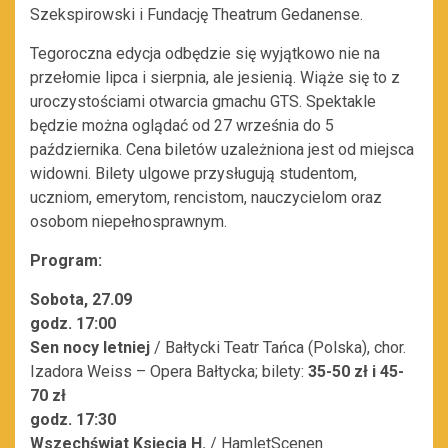
Szekspirowski i Fundację Theatrum Gedanense.
Tegoroczna edycja odbędzie się wyjątkowo nie na
przełomie lipca i sierpnia, ale jesienią. Wiąże się to z
uroczystościami otwarcia gmachu GTS. Spektakle
będzie można oglądać od 27 września do 5
października. Cena biletów uzależniona jest od miejsca
widowni. Bilety ulgowe przysługują studentom,
uczniom, emerytom, rencistom, nauczycielom oraz
osobom niepełnosprawnym.
Program:
Sobota, 27.09
godz. 17:00
Sen nocy letniej
/ Bałtycki Teatr Tańca (Polska), chor.
Izadora Weiss – Opera Bałtycka; bilety:
35-50 zł i 45-
70 zł
godz. 17:30
Wszechświat Księcia H.
/ HamletScenen