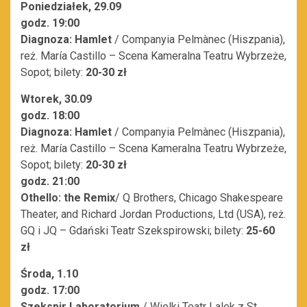
Poniedziałek, 29.09
godz. 19:00
Diagnoza: Hamlet
/ Companyia Pelmànec (Hiszpania),
reż. María Castillo – Scena Kameralna Teatru Wybrzeże,
Sopot; bilety:
20-30 zł
Wtorek, 30.09
godz. 18:00
Diagnoza: Hamlet
/ Companyia Pelmànec (Hiszpania),
reż. María Castillo – Scena Kameralna Teatru Wybrzeże,
Sopot; bilety:
20-30 zł
godz. 21:00
Othello: the Remix
/ Q Brothers, Chicago Shakespeare
Theater, and Richard Jordan Productions, Ltd (USA), reż.
GQ i JQ – Gdański Teatr Szekspirowski; bilety:
25-60
zł
Środa, 1.10
godz. 17:00
Szekspir Laboratorium
/ Wielki Teatr Lalek z St.