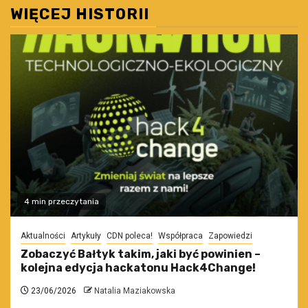
WIĘCEJ HISTORII
4 min przeczytania
Aktualności
Artykuły
CDN poleca!
Współpraca
Zapowiedzi
Zobaczyć Bałtyk takim, jaki być powinien –
kolejna edycja hackatonu Hack4Change!
23/06/2026
Natalia Maziakowska