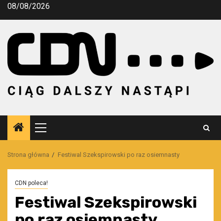
Przejdź
08/08/2026
do
treści
Menu
główne
Strona główna
Festiwal Szekspirowski po raz osiemnasty
CDN poleca!
Festiwal Szekspirowski
po raz osiemnasty