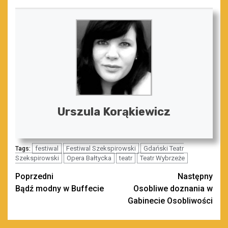
Urszula Korąkiewicz
festiwal
Festiwal Szekspirowski
Gdański Teatr
Tags:
Szekspirowski
Opera Bałtycka
teatr
Teatr Wybrzeże
Zobacz
Poprzedni
Następny
Bądź modny w Buffecie
Osobliwe doznania w
wpisy
Gabinecie Osobliwości