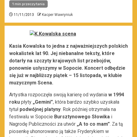
1 min przeczytania
11/11/2013
Kacper Wawryniuk
Kasia Kowalska to jedna z najważniejszych polskich
wokalistek lat 90. Jej niebanalne teksty, które
dotarły na szczyty krajowych list przebojów,
ponownie usłyszymy w Sopocie. Koncert odbędzie
się już w najbliższy piątek – 15 listopada, w klubie
muzycznym Scena.
Artystka rozpoczęła swoją karierę od wydania
w 1994
roku
płyty
„Gemini”
, która bardzo szybko uzyskała
tytuł
podwójnej platyny
. Rok później otrzymała na
festiwalu w Sopocie
Bursztynowego Słowika
i
Nagrodę Publiczności za utwór
„A to co mam”
. Za tą
piosenkę uhonorowano ją także Fryderykiem w