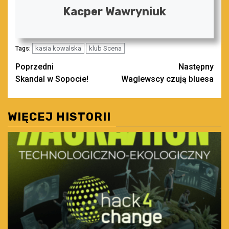
Kacper Wawryniuk
kasia kowalska
klub Scena
Tags:
Zobacz
Poprzedni
Następny
Skandal w Sopocie!
Waglewscy czują bluesa
wpisy
WIĘCEJ HISTORII