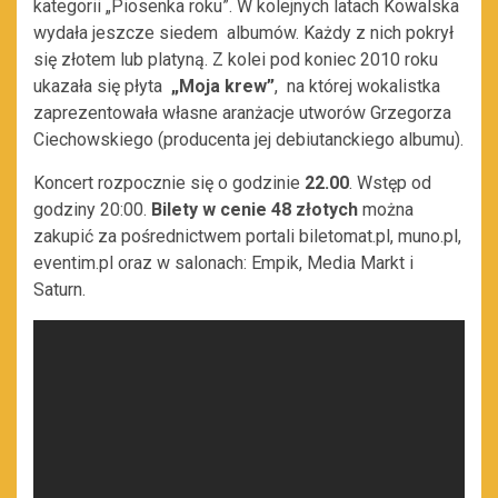
kategorii „Piosenka roku”. W kolejnych latach Kowalska
wydała jeszcze siedem albumów. Każdy z nich pokrył
się złotem lub platyną. Z kolei pod koniec 2010 roku
ukazała się płyta
„Moja krew”
, na której wokalistka
zaprezentowała własne aranżacje utworów Grzegorza
Ciechowskiego (producenta jej debiutanckiego albumu).
Koncert rozpocznie się o godzinie
22.00
. Wstęp od
godziny 20:00.
Bilety w cenie 48 złotych
można
zakupić za pośrednictwem portali biletomat.pl, muno.pl,
eventim.pl oraz w salonach: Empik, Media Markt i
Saturn.