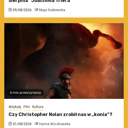
sierpnia” Joachima Triera
05/08/2026
Maja Grabowska
6 min przeczytania
Artykuły
Film
Kultura
Czy Christopher Nolan zrobił nas w „konia”?
01/08/2026
Hanna Wiczkowska