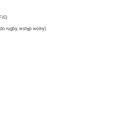
FiS)
o rugby, wstęp wolny)