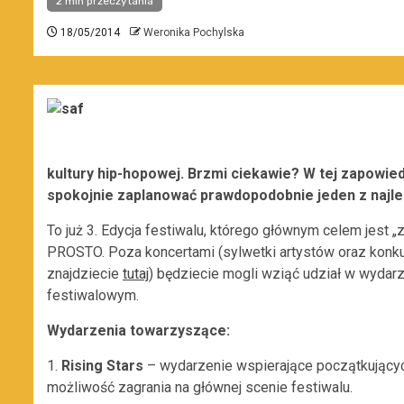
2 min przeczytania
18/05/2014
Weronika Pochylska
kultury hip-hopowej. Brzmi ciekawie? W tej zapowie
spokojnie zaplanować prawdopodobnie jeden z najl
To już 3. Edycja festiwalu, którego głównym celem jest 
PROSTO. Poza koncertami (sylwetki artystów oraz konku
znajdziecie
tutaj
) będziecie mogli wziąć udział w wydar
festiwalowym.
Wydarzenia towarzyszące:
1.
Rising Stars
– wydarzenie wspierające początkującyc
możliwość zagrania na głównej scenie festiwalu.