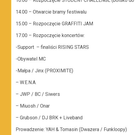
10.00 – Rozpoczęcie STUDENT CHALLENGE (boisko do r
14.00 – Otwarcie bramy festiwalu
15.00 – Rozpoczęcie GRAFFITI JAM
17.00 – Rozpoczęcie koncertów:
-Support – finaliści RISING STARS
-Obywatel MC
-Małpa / Jinx (PROXIMITE)
– W.E.N.A.
– JWP / BC / Siwers
– Miuosh / Onar
– Grubson / DJ BRK + Liveband
Prowadzenie: YAH & Tomasin (Dwazera / Funkloopy)