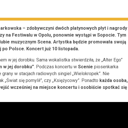
Markowska – zdobywczyni dwóch platynowych płyt i nagrody
zy na Festiwalu w Opolu, ponownie wystąpi w Sopocie. Tym
lubie muzycznym Scena. Artystka będzie promowała swoją
 po Polsce. Koncert już 10 listopada.
 w jej dorobku. Sama wokalistka stwierdziła, że „Alter Ego”
 w jej dorobku”
.
Podczas koncertu w
Scenie
piosenkarka
ie grany w stacjach radiowych singiel „Wielokropek”. Nie
jak „Świat się pomylił”, czy „Księżycowy”. Ponadto
każda osoba,
 wejść wcześniej na miejsce koncertu i osobiście spotkać się