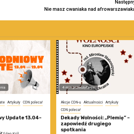
Następn
Nie masz cwaniaka nad afrowarszawiak
nia
4 min przeczytania
ate
Artykuły
CDN poleca!
Akcje CDN-u
Aktualności
Artykuły
CDN poleca!
y Update 13.04–
Dekady Wolności: „Plemię” –
zapowiedź drugiego
spotkania
Eden Król