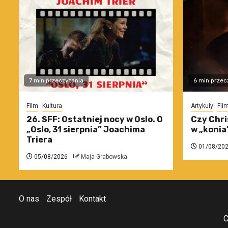
7 min przeczytania
6 min przec
Film
Kultura
Artykuły
Fil
26. SFF: Ostatniej nocy w Oslo. O
Czy Chri
„Oslo, 31 sierpnia” Joachima
w „konia
Triera
01/08/20
05/08/2026
Maja Grabowska
O nas
Zespół
Kontakt
C