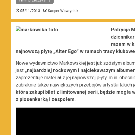
1 min przeczytania
05/11/2013
Kacper Wawryniuk
Patrycja 
dziennikar
razem w k
najnowszą płytę „Alter Ego” w ramach trasy klubowej
Nowe wydawnictwo Markowskiej jest już szóstym albumem
jest
„najbardziej rockowym i najciekawszym albumem
zaprezentuje materiał z jej najnowszej płyty, m.in. obecn
zabraknie także największych przebojów artystki takich 
która zakupi bilet z limitowanej serii, będzie mogła
z piosenkarką i zespołem.