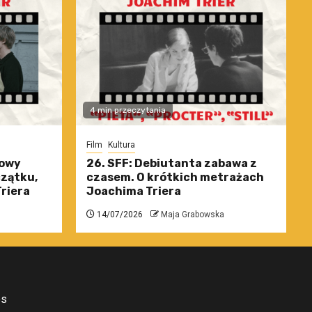
4 min przeczytania
Film
Kultura
nowy
26. SFF: Debiutanta zabawa z
czątku,
czasem. O krótkich metrażach
riera
Joachima Triera
14/07/2026
Maja Grabowska
es