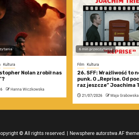
zytania
6 min przeczytania
m
Kultura
Film
Kultura
stopher Nolan zrobił nas
26. SFF: Wrażliwość to 
”?
punk. O „Reprise. Od po
raz jeszcze” Joachima T
26
Hanna Wiczkowska
21/07/2026
Maja Grabowska
opyright © All rights reserved.
|
Newsphere
autorstwa AF them