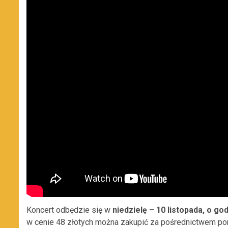
Koncert odbędzie się w
niedzielę – 10 listopada, o god
w cenie 48 złotych można zakupić za pośrednictwem porta