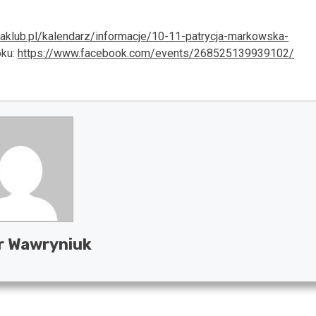
aklub.pl/kalendarz/informacje/10-11-patrycja-markowska-
oku:
https://www.facebook.com/events/268525139939102/
r Wawryniuk