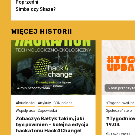
Zobacz
Poprzedni
Simba czy Skaza?
wpisy
WIĘCEJ HISTORII
4 min przeczytania
5 min przeczyta
Aktualności
Artykuły
CDN poleca!
#TygodniowyUpd
Współpraca
Zapowiedzi
Społeczeństwo
Zobaczyć Bałtyk takim, jaki
#Tygodniow
być powinien – kolejna edycja
19.04
hackatonu Hack4Change!
19/04/2026