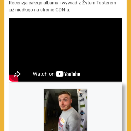
Recenzja całego albumu i wywiad z Żytem Tosterem
już niedługo na stronie CDN-u.