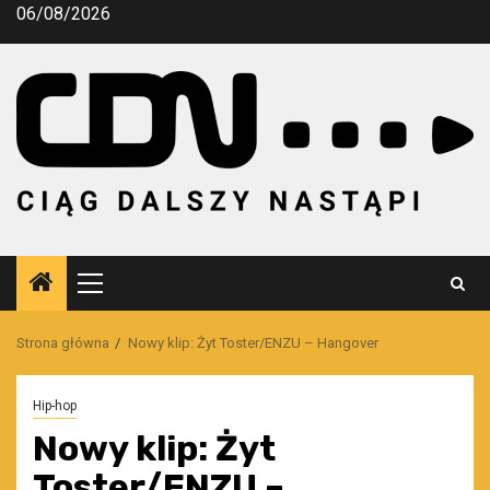
Przejdź
06/08/2026
do
treści
Menu
główne
Strona główna
Nowy klip: Żyt Toster/ENZU – Hangover
Hip-hop
Nowy klip: Żyt
Toster/ENZU –