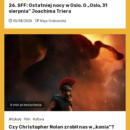
26. SFF: Ostatniej nocy w Oslo. O „Oslo, 31
sierpnia” Joachima Triera
05/08/2026
Maja Grabowska
6 min przeczytania
Artykuły
Film
Kultura
Czy Christopher Nolan zrobił nas w „konia”?