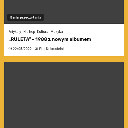
5 min przeczytania
Artykuły
Hip-hop
Kultura
Muzyka
„RULETA” – 1988 z nowym albumem
22/05/2022
Filip Dobrosielski