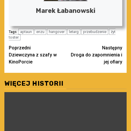
Marek Łabanowski
aptaun
enzu
hangover
letarg
przebudzenie
żyt
Tags:
toster
Zobacz
Poprzedni
Następny
Dziewczyna z szafy w
Droga do zapomnienia i
wpisy
KinoPorcie
jej ofiary
WIĘCEJ HISTORII