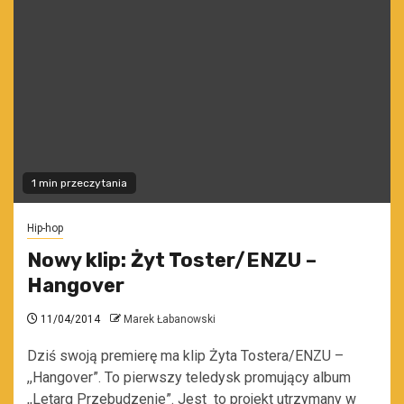
1 min przeczytania
Hip-hop
Nowy klip: Żyt Toster/ENZU –
Hangover
11/04/2014
Marek Łabanowski
Dziś swoją premierę ma klip Żyta Tostera/ENZU –
,,Hangover”. To pierwszy teledysk promujący album
,,Letarg Przebudzenie”. Jest to projekt utrzymany w