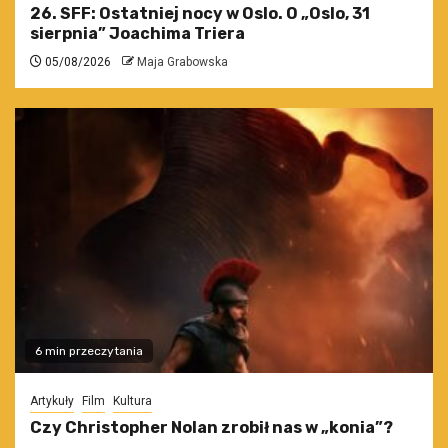
26. SFF: Ostatniej nocy w Oslo. O „Oslo, 31
sierpnia” Joachima Triera
05/08/2026
Maja Grabowska
6 min przeczytania
Artykuły
Film
Kultura
Czy Christopher Nolan zrobił nas w „konia”?