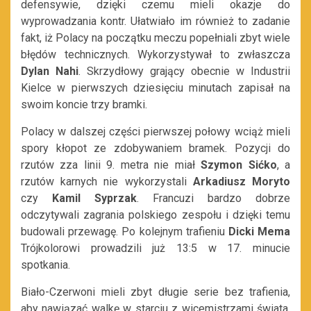
defensywie, dzięki czemu mieli okazje do
wyprowadzania kontr. Ułatwiało im również to zadanie
fakt, iż Polacy na początku meczu popełniali zbyt wiele
błędów technicznych. Wykorzystywał to zwłaszcza
Dylan Nahi
. Skrzydłowy grający obecnie w Industrii
Kielce w pierwszych dziesięciu minutach zapisał na
swoim koncie trzy bramki.
Polacy w dalszej części pierwszej połowy wciąż mieli
spory kłopot ze zdobywaniem bramek. Pozycji do
rzutów zza linii 9. metra nie miał
Szymon Sićko
, a
rzutów karnych nie wykorzystali
Arkadiusz Moryto
czy
Kamil Syprzak
. Francuzi bardzo dobrze
odczytywali zagrania polskiego zespołu i dzięki temu
budowali przewagę. Po kolejnym trafieniu
Dicki Mema
Trójkolorowi prowadzili już 13:5 w 17. minucie
spotkania.
Biało-Czerwoni mieli zbyt długie serie bez trafienia,
aby nawiązać walkę w starciu z wicemistrzami świata.