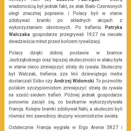
wiadomością był jednak fakt, że atak Biało-Czerwonych
uległ znacznej poprawie i Polacy byli w stanie
zdobywać bramki po składnych akcjach z
wykorzystaniem obrotowych. Po trafieniu
Patryka
Walczaka
gospodarze przegrywali 19:27 na niecałe
dwadzieścia minut przed końcem rywalizacji.
Polacy dzięki dobrej postawie w bramce
Jastrzębskiego oraz lepszej skuteczności w ataku była
w stanie nieco zmniejszyć straty do rywala. Skuteczny
był Walczak, trafienia zza linii dziewiątego metra
dostarczali Sićko czy
Andrzej Widomski
. To pozwoliło
polskim szczypiornistom zmniejszyć stratę do rywala
na sześć-siedem trafień. Później jednak gospodarze
ponownie zacięli się, co bezkarnie wykorzystywała
Francja. Kolejne bramki zdobywał Nahi, a skuteczni byli
również inni zawodnicy drużyny wicemistrzów świata.
Ostatecznie Francja wygrała w Ergo Arenie 38:27 i