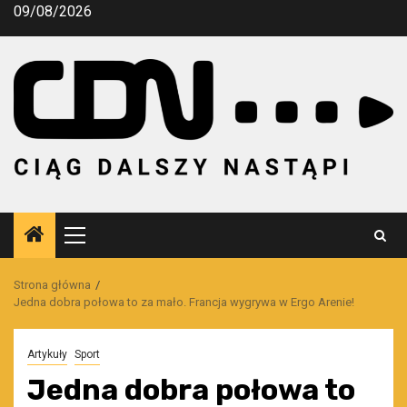
Przejdź
09/08/2026
do
treści
Menu
główne
Strona główna
Jedna dobra połowa to za mało. Francja wygrywa w Ergo Arenie!
Artykuły
Sport
Jedna dobra połowa to