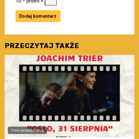
10 − jeden =
PRZECZYTAJ TAKŻE
7 min przeczytania