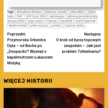
Arkadiusz Moryto
Bartosz Jurecki
Dika Mem
Dylan
Tags:
Nahi
EHF
EHF Euro 2024
eliminacje
eliminacje mistrzostw
europy 2024
ergo arena
Francja
handball
Kamil Syprzak
Nedim Remili
piłka ręczna
polska
Szymon Sićko
Zobacz
Poprzedni
Następny
Przymorska Orkiestra
O krok od bycia topowym
wpisy
Dęta – od Bacha po
zespołem – Jaki jest
„Despacito”! Wywiad z
problem Tottenhamu?
kapelmistrzem Łukaszem
Motyką
WIĘCEJ HISTORII