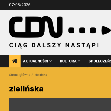
Przejdź
07/08/2026
do
treści
AKTUALNOŚCI
KULTURA
SPOŁECZEŃ
Strona główna
zielińska
zielińska