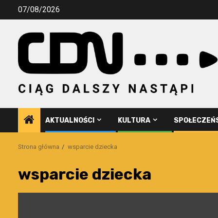
Przejdź
07/08/2026
do
treści
AKTUALNOŚCI
KULTURA
SPOŁECZEŃ
Strona główna
wsparcie dziecka
wsparcie dziecka