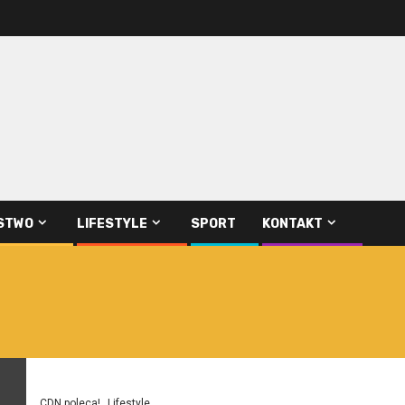
STWO
LIFESTYLE
SPORT
KONTAKT
CDN poleca!
Lifestyle