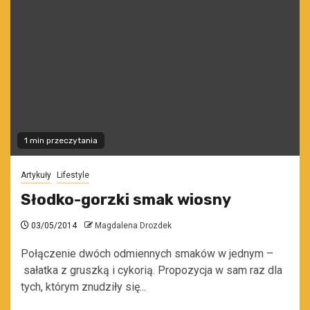
1 min przeczytania
Artykuły
Lifestyle
Słodko-gorzki smak wiosny
03/05/2014
Magdalena Drozdek
Połączenie dwóch odmiennych smaków w jednym –
sałatka z gruszką i cykorią. Propozycja w sam raz dla
tych, którym znudziły się...