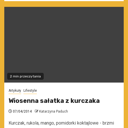
2 min przeczytania
Artykuły
Lifestyle
Wiosenna sałatka z kurczaka
07/04/2014
Katarzyna Paduch
Kurczak, rukola, mango, pomidorki koktajlowe - brzmi