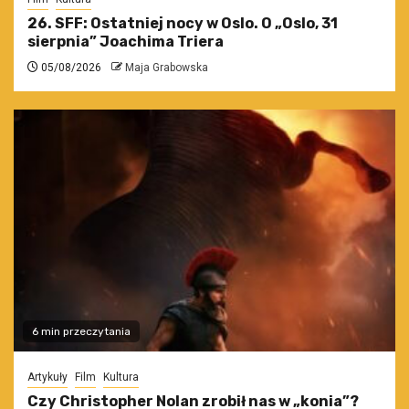
26. SFF: Ostatniej nocy w Oslo. O „Oslo, 31
sierpnia” Joachima Triera
05/08/2026
Maja Grabowska
6 min przeczytania
Artykuły
Film
Kultura
Czy Christopher Nolan zrobił nas w „konia”?