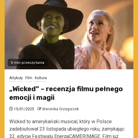
5 min przeczytania
Artykuły
Film
Kultura
„Wicked” – recenzja filmu pełnego
emocji i magii
15/01/2025
Weronika Grzegorzek
Wicked to amerykański musical, który w Polsce
zadebiutował 23 listopada ubiegłego roku, zamykając
32. edycję Festiwalu EnergaCAMERIMAGE. Film już