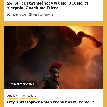
26. SFF: Ostatniej nocy w Oslo. O „Oslo, 31
sierpnia” Joachima Triera
05/08/2026
Maja Grabowska
6 min przeczytania
Artykuły
Film
Kultura
Czy Christopher Nolan zrobił nas w „konia”?