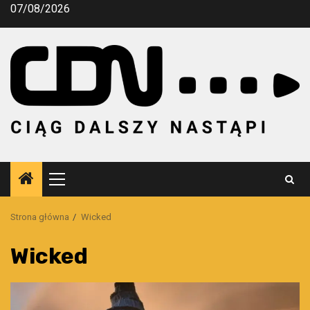
Przejdź
07/08/2026
do
treści
Menu
główne
Strona główna
Wicked
Wicked