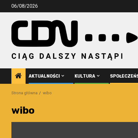
Przejdź
06/08/2026
do
treści
AKTUALNOŚCI
KULTURA
SPOŁECZEŃ
Strona główna
wibo
wibo