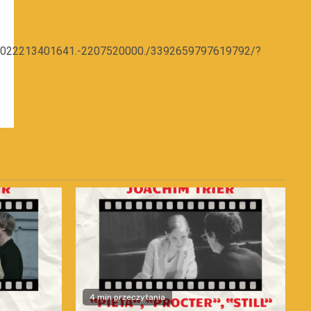
100022213401641.-2207520000./3392659797619792/?
4 min przeczytania