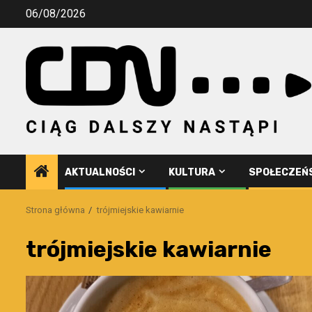
Przejdź
06/08/2026
do
treści
AKTUALNOŚCI
KULTURA
SPOŁECZEŃ
Strona główna
trójmiejskie kawiarnie
trójmiejskie kawiarnie